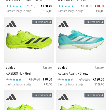
ADIZERO THROWS
- Blauw
ADIZERO TJ/PV
- Blauw
€160,00
€120,40
€150,00
€78,00
Laatste laagste prijs
€112,00
Laatste laagste prijs
€90,00
Duurzaamheid
Duurzaamheid
adidas
Unisex
adidas
Unisex
ADIZERO HJ
- Geel
Adizero Avanti
- Blauw
€150,00
€98,80
€180,00
€120,60
Laatste laagste prijs
€97,50
Laatste laagste prijs
€109,90
Duurzaamheid
Duurzaamheid