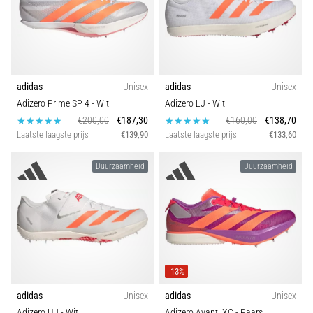
adidas
Unisex
adidas
Unisex
Adizero Prime SP 4
- Wit
Adizero LJ
- Wit
€200,00
€187,30
€160,00
€138,70
Laatste laagste prijs
€139,90
Laatste laagste prijs
€133,60
Duurzaamheid
Duurzaamheid
-13%
adidas
Unisex
adidas
Unisex
Adizero HJ
- Wit
Adizero Avanti XC
- Paars