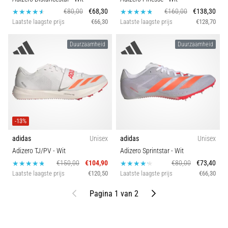
€80,00
€68,30
€160,00
€138,30
Laatste laagste prijs
€66,30
Laatste laagste prijs
€128,70
Duurzaamheid
Duurzaamheid
-13%
adidas
Unisex
adidas
Unisex
Adizero TJ/PV
- Wit
Adizero Sprintstar
- Wit
€150,00
€104,90
€80,00
€73,40
Laatste laagste prijs
€120,50
Laatste laagste prijs
€66,30
Vorige
Volgende
Pagina 1 van 2