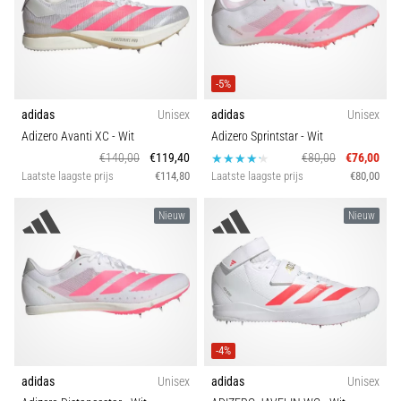
Spike type
en
piepjestest:
Kleur
Wat
zijn
-5%
ze
Geslacht
adidas
Unisex
adidas
Unisex
en
Adizero Avanti XC
- Wit
Adizero Sprintstar
- Wit
hoe
€140,00
€119,40
€80,00
€76,00
Collectie
voer
Laatste laagste prijs
€114,80
Laatste laagste prijs
€80,00
je
ze
Kenmerk
Nieuw
Nieuw
uit?
In
Duurzaamheid
de
praktijk
test
de
-4%
shuttle
run
adidas
Unisex
adidas
Unisex
snelheid,