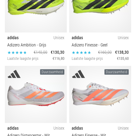
adidas
Unisex
adidas
Unisex
Adizero Ambition
- Grijs
Adizero Finesse
- Geel
€140,00
€130,30
€160,00
€138,30
Laatste laagste prijs
€116,80
Laatste laagste prijs
€135,60
Duurzaamheid
Duurzaamheid
adidas
Unisex
adidas
Unisex
Adizero Distancestar
- Wit
Adizero Finesse
- Wit