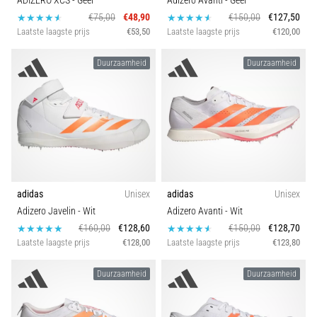
ADIZERO XCS
- Geel
Adizero Avanti
- Geel
€75,00
€48,90
€150,00
€127,50
Laatste laagste prijs
€53,50
Laatste laagste prijs
€120,00
Duurzaamheid
Duurzaamheid
adidas
Unisex
adidas
Unisex
Adizero Javelin
- Wit
Adizero Avanti
- Wit
€160,00
€128,60
€150,00
€128,70
Laatste laagste prijs
€128,00
Laatste laagste prijs
€123,80
Duurzaamheid
Duurzaamheid