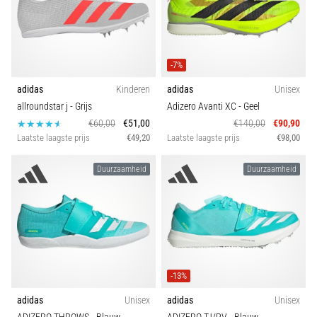
-7%
adidas
Kinderen
adidas
Unisex
allroundstar j
- Grijs
Adizero Avanti XC
- Geel
€60,00
€51,00
€140,00
€90,90
Laatste laagste prijs
€49,20
Laatste laagste prijs
€98,00
Duurzaamheid
Duurzaamheid
-13%
adidas
Unisex
adidas
Unisex