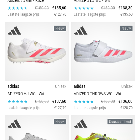
Adizero Avanti
- Roze
ADIZERO LJ WC
- Wit
€150,00
€135,60
€160,00
€138,30
Laatste laagste prijs
€127,70
Laatste laagste prijs
€135,60
Nieuw
Nieuw
adidas
Unisex
adidas
Unisex
ADIZERO HJ WC
- Wit
ADIZERO THROWS WC
- Wit
€150,00
€137,60
€160,00
€136,00
Laatste laagste prijs
€127,70
Laatste laagste prijs
€128,70
Nieuw
Duurzaamheid