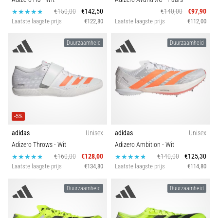
€150,00
€142,50
€140,00
€97,90
Laatste laagste prijs
€122,80
Laatste laagste prijs
€112,00
Duurzaamheid
Duurzaamheid
-5%
adidas
Unisex
adidas
Unisex
Adizero Throws
- Wit
Adizero Ambition
- Wit
€160,00
€128,00
€140,00
€125,30
Laatste laagste prijs
€134,80
Laatste laagste prijs
€114,80
Duurzaamheid
Duurzaamheid