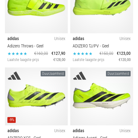
adidas
Unisex
adidas
Unisex
Adizero Throws
- Geel
ADIZERO TJ/PV
- Geel
€160,00
€127,90
€150,00
€123,00
Laatste laagste prijs
€128,00
Laatste laagste prijs
€120,00
Duurzaamheid
Duurzaamheid
-9%
adidas
Unisex
adidas
Unisex