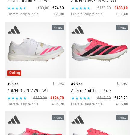
Adizero Distancestar
- Wit
ADIZERO JAVELIN WC
- Wit
wendbaarheid
€80,00
€74,80
€160,00
€133,10
en
Laatste laagste prijs
€73,30
Laatste laagste prijs
€138,60
richtingsveranderingen.
Hoe
Nieuw
Nieuw
voer
je
deze
correct
uit,
waar…
Korting
6. 8. 2026
adidas
Unisex
adidas
Unisex
•
ADIZERO TJ/PV WC
- Wit
Adizero Ambition
- Roze
7 min. lezen
€150,00
€126,70
€140,00
€128,20
Laatste laagste prijs
€128,70
Laatste laagste prijs
€119,80
Hardlopersknie:
Oorzaken,
Nieuw
Nieuw
Behandeling
en
Preventie