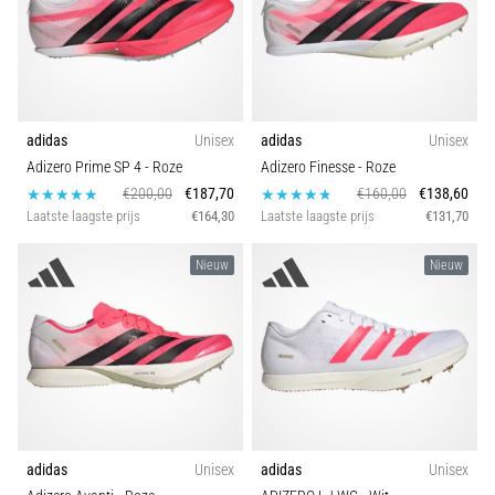
Hardlopersknie,
ook
wel
bekend
als
adidas
Unisex
adidas
Unisex
het
Adizero Prime SP 4
- Roze
Adizero Finesse
- Roze
iliotibiale
€200,00
€187,70
€160,00
€138,60
bandsyndroom
Laatste laagste prijs
€164,30
Laatste laagste prijs
€131,70
(ITBS),
is
Nieuw
Nieuw
een
zeer
veelvoorkomend
gezondheidsprobleem…
Toon
alle
adidas
Unisex
adidas
Unisex
artikelen