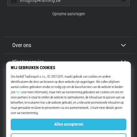
info@top4running.be
Opname aanvragen
Over ons
Klantenservice
Top4Running.be
Meer dan 16 jaar motiveren wij jou om te gaan lopen. Sneller. Met ons.
Elke dag.
Instagram
YouTube