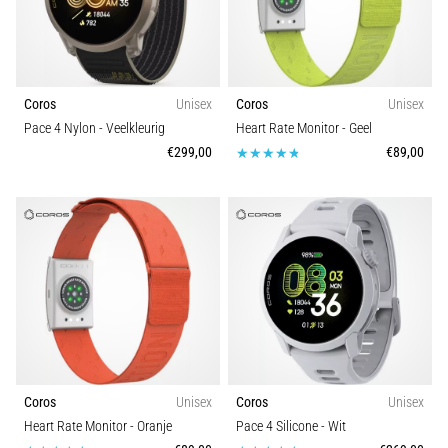
Collectie
•
5 min. lezen
Sport
Plantar
Fasciitis:
Coros
Unisex
Coros
Unisex
Symptomen,
Gewicht (g)
Pace 4 Nylon
- Veelkleurig
Heart Rate Monitor
- Geel
Oorzaken
€299,00
€89,00
en
Behandeling
Ervaar
je
een
scherpe
hielpijn
tijdens
of
na
het
Coros
Unisex
Coros
Unisex
hardlopen?
Heart Rate Monitor
- Oranje
Pace 4 Silicone
- Wit
Een