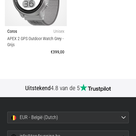
zegt
dat
koolhydraatsupercompensatie
de
uithoudingsprestaties
Coros
Unisex
verbetert.
APEX 2 GPS Outdoor Watch Grey
-
Is
Grijs
dat
€399,00
echt
zo?
Ontdek
wat…
Uitstekend
4.8 van de 5
Toon
alle
artikelen
EUR - België (Dutch)