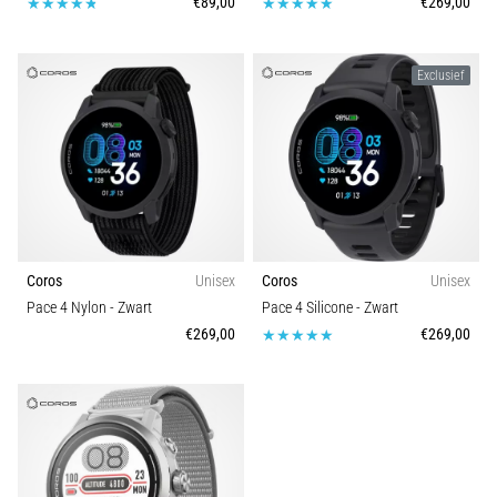
€89,00
€269,00
van
de
meest
Exclusief
voorkomende
oorzaken
is
fasciitis…
5. 8. 2026
•
7 min. lezen
Coros
Unisex
Coros
Unisex
Koolhydraatsupercompensatie:
Pace 4 Nylon
- Zwart
Pace 4 Silicone
- Zwart
Hoe
€269,00
€269,00
Beïnvloedt
Het
Je
Hardloopprestaties?
Men