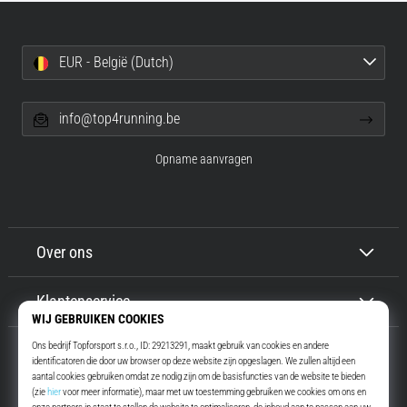
je
een
scherpe
EUR - België (Dutch)
hielpijn
tijdens
of
info@top4running.be
na
het
Opname aanvragen
hardlopen?
Een
van
de
Over ons
meest
voorkomende
oorzaken
Klantenservice
is
fasciitis…
Toon