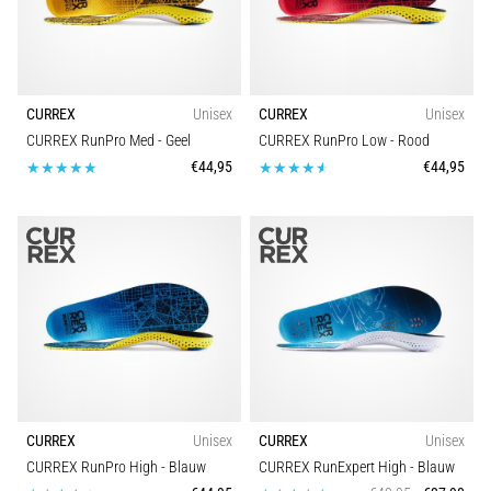
tijdens
en
na
het
CURREX
Unisex
CURREX
Unisex
hardlopen
CURREX RunPro Med
- Geel
CURREX RunPro Low
- Rood
Knieklachten
€44,95
€44,95
treffen
elke
hardloper
wel
eens
in
zijn
leven,
of
je
nu
CURREX
Unisex
CURREX
Unisex
een
CURREX RunPro High
- Blauw
CURREX RunExpert High
- Blauw
amateur