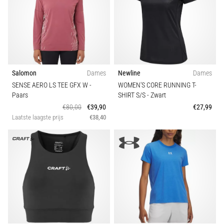
Salomon
Dames
Newline
Dames
SENSE AERO LS TEE GFX W
-
WOMEN'S CORE RUNNING T-
Paars
SHIRT S/S
- Zwart
€80,00
€39,90
€27,99
Laatste laagste prijs
€38,40