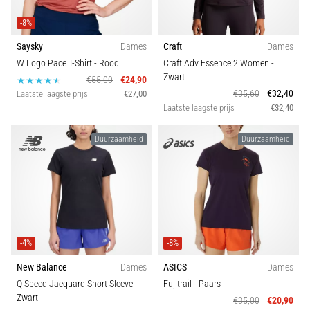
-8%
Saysky
Dames
Craft
Dames
W Logo Pace T-Shirt
- Rood
Craft Adv Essence 2 Women
-
Zwart
€55,00
€24,90
€35,60
€32,40
Laatste laagste prijs
€27,00
Laatste laagste prijs
€32,40
Duurzaamheid
Duurzaamheid
-4%
-8%
New Balance
Dames
ASICS
Dames
Q Speed Jacquard Short Sleeve
-
Fujitrail
- Paars
Zwart
€35,00
€20,90