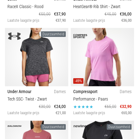
RaceX Classic
- Rood
HeatGear® Rib Shirt
- Zwart
€50,00
€37,90
€45,00
€36,00
Laatste laagste prijs
€37,90
Laatste laagste prijs
€36,00
Duurzaamheid
-49%
Under Armour
Dames
Compressport
Dames
Tech SSC- Twist
- Zwart
Performance
- Paars
€30,00
€24,00
€65,00
€32,90
Laatste laagste prijs
€21,00
Laatste laagste prijs
€65,00
Duurzaamheid
Duurzaamheid