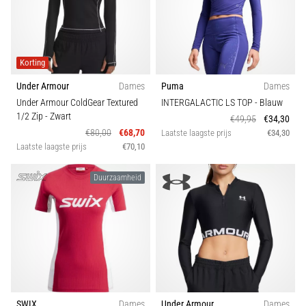
Korting
Under Armour
Dames
Puma
Dames
Under Armour ColdGear Textured
INTERGALACTIC LS TOP
- Blauw
1/2 Zip
- Zwart
€49,95
€34,30
€80,00
€68,70
Laatste laagste prijs
€34,30
Laatste laagste prijs
€70,10
Duurzaamheid
SWIX
Dames
Under Armour
Dames