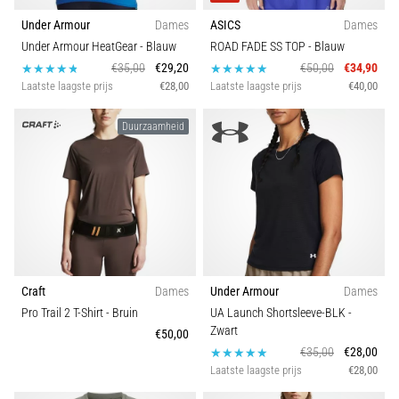
van
Under Armour
Dames
ASICS
Dames
de
Under Armour HeatGear
- Blauw
ROAD FADE SS TOP
- Blauw
meest
voorkomende
€35,00
€29,20
€50,00
€34,90
oorzaken
Laatste laagste prijs
€28,00
Laatste laagste prijs
€40,00
is
fasciitis…
Duurzaamheid
5. 8. 2026
•
7 min. lezen
Koolhydraatsupercompensatie:
Hoe
Beïnvloedt
Craft
Dames
Under Armour
Dames
Het
Pro Trail 2 T-Shirt
- Bruin
UA Launch Shortsleeve-BLK
-
Je
Zwart
€50,00
Hardloopprestaties?
€35,00
€28,00
Laatste laagste prijs
€28,00
Men