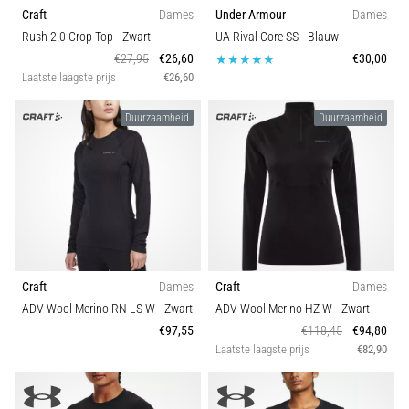
Craft
Dames
Under Armour
Dames
Rush 2.0 Crop Top
- Zwart
UA Rival Core SS
- Blauw
€27,95
€26,60
€30,00
Laatste laagste prijs
€26,60
Duurzaamheid
Duurzaamheid
Craft
Dames
Craft
Dames
ADV Wool Merino RN LS W
- Zwart
ADV Wool Merino HZ W
- Zwart
€97,55
€118,45
€94,80
Laatste laagste prijs
€82,90