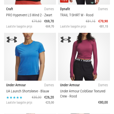
-13%
Craft
Dames
Dynafit
Dames
PRO Hypervent LS Wind 2
- Zwart
TRAIL T-SHIRT W
- Rood
€79,60
€69,70
€81,15
€70,90
Laatste laagste prijs
€69,70
Laatste laagste prijs
€81,15
Under Armour
Dames
Under Armour
Dames
UA Launch Shortsleeve
- Blauw
Under Armour ColdGear Textured
Crew
- Rood
€35,00
€26,20
€80,00
Laatste laagste prijs
€25,00