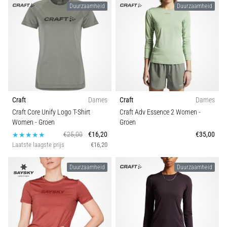
zegt
Duurzaamheid
Duurzaamheid
dat
koolhydraatsupercompensatie
de
uithoudingsprestaties
verbetert.
Is
dat
echt
Craft
Dames
Craft
Dames
zo?
Ontdek
Craft Core Unify Logo T-Shirt
Craft Adv Essence 2 Women
-
Women
- Groen
Groen
wat…
€25,00
€16,20
€35,00
Laatste laagste prijs
€16,20
Toon
Duurzaamheid
Duurzaamheid
alle
artikelen