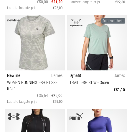
€50,00
€21,20
Laatste laagste prijs
€22,80
Laatste laagste prijs
€22,00
Duurzaamheid
Newline
Dames
Dynafit
Dames
WOMEN RUNNING T-SHIRT SS
-
TRAIL T-SHIRT W
- Groen
Bruin
€81,15
€35,64
€25,00
Laatste laagste prijs
€25,00