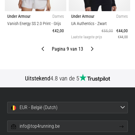
Under Armour
Dames
Under Armour
Dames
Vanish Energy SS 2.0 Print
- Grijs
UA Authentics
- Zwart
€42,00
€55,00
€44,00
Laatste laagste prijs
€44,00
Vorige
Volgende
Pagina 9 van 13
Uitstekend
4.8 van de 5
EUR - België (Dutch)
info@top4running.be