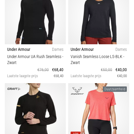
Under Armour
Dames
Under Armour
Dames
Under Armour UA Rush Seamless
-
Vanish Seamless Loose LS-BLK
-
Zwart
Zwart
€76,00
€68,40
€50,00
€40,00
Laatste laagste prijs
€68,40
Laatste laagste prijs
€40,00
Duurzaamheid