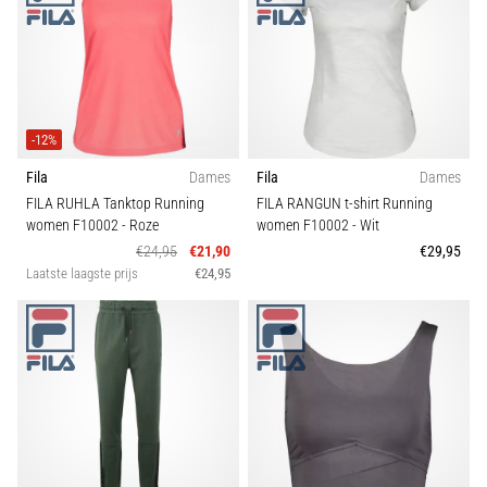
Hardlopersknie,
ook
wel
bekend
als
-12%
het
iliotibiale
Fila
Dames
Fila
Dames
bandsyndroom
FILA RUHLA Tanktop Running
FILA RANGUN t-shirt Running
(ITBS),
women F10002
- Roze
women F10002
- Wit
is
€24,95
€21,90
€29,95
een
Laatste laagste prijs
€24,95
zeer
veelvoorkomend
gezondheidsprobleem…
Toon
alle
artikelen