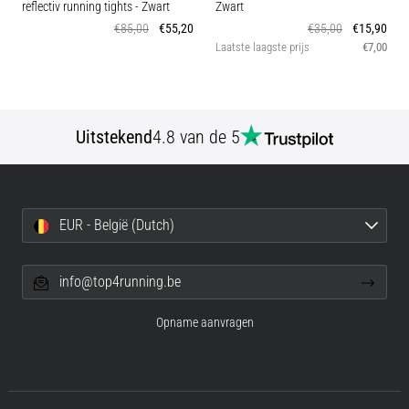
reflectiv running tights
- Zwart
Zwart
€85,00
€55,20
€35,00
€15,90
Laatste laagste prijs
€7,00
Uitstekend
4.8 van de 5
EUR - België (Dutch)
info@top4running.be
Opname aanvragen