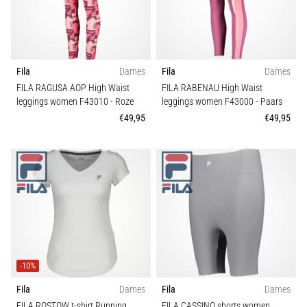
Teamsales
en
piepjestest:
Discipline
Wat
zijn
Fila
Dames
Fila
Dames
ze
Pasvorm
FILA RAGUSA AOP High Waist
FILA RABENAU High Waist
en
leggings women F43010
- Roze
leggings women F43000
- Paars
hoe
€49,95
€49,95
Kenmerk
voer
je
ze
Sport
uit?
In
de
praktijk
test
de
-10%
shuttle
Fila
Dames
Fila
Dames
run
snelheid,
FILA ROSTOW t-shirt Running
FILA CASSINO shorts women