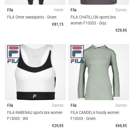
Fila
Heren
Fila
Dames
FILA Omer sweatpants
- Groen
FILA CHATILLON sports bra
women F10003
- Grijs
€81,15
€29,95
Fila
Dames
Fila
Dames
FILA RABENAU sports bra women
FILA CANDELA hoody women
F13000
- Wit
F10003
- Groen
€29,95
€69,95