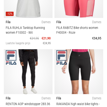
-12%
Fila
Dames
Fila
Dames
FILA RUHLA Tanktop Running
FILA RABITZ Bike shorts women
women F10002
- Wit
F40004
- Roze
€24,95
€21,90
€34,95
Laatste laagste prijs
€24,95
Fila
Dames
Fila
Dames
RENTON AOP windstopper 283.36
RAKANDA high waist bike tights
-