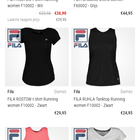
women F10002
- Wit
F60002
- Grijs
wendbaarheid
en
€29,95
€26,90
€44,95
richtingsveranderingen.
Laatste laagste prijs
€29,95
Hoe
voer
je
deze
correct
uit,
waar…
6. 8. 2026
Fila
Dames
Fila
Dames
•
FILA ROSTOW t-shirt Running
FILA RUHLA Tanktop Running
7 min. lezen
women F10002
- Zwart
women F10002
- Zwart
Hardlopersknie:
€29,95
€24,95
Oorzaken,
Behandeling
en
Preventie