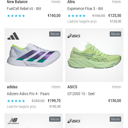
New Balance
Heren
Altra
Heren
FuelCell Rebel v5
- Wit
Experience Flow 3
- Wit
€160,00
€150,00
€125,50
Laatste laagste prijs
€120,00
Nieuw
Nieuw
adidas
Heren
ASICS
Heren
Adizero Adios Pro 4
- Paars
GT-2000 15
- Geel
€250,00
€199,70
€150,00
Laatste laagste prijs
€192,00
Nieuw
Nieuw