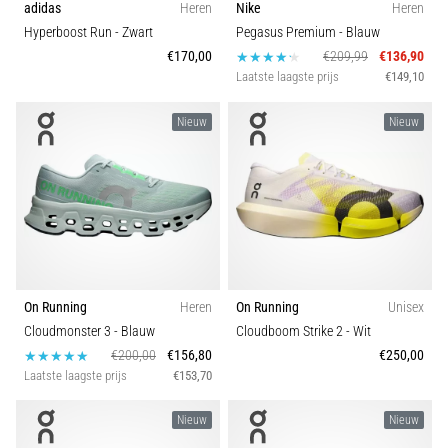
adidas
Heren
Nike
Heren
wendbaarheid
Comfort en demping
Hyperboost Run
- Zwart
Pegasus Premium
- Blauw
en
€170,00
€209,99
€136,90
richtingsveranderingen.
Schoenbreedte
Laatste laagste prijs
€149,10
Hoe
voer
Nieuw
Nieuw
je
deze
correct
uit,
waar…
6. 8. 2026
•
On Running
Heren
On Running
Unisex
7 min. lezen
Cloudmonster 3
- Blauw
Cloudboom Strike 2
- Wit
Hardlopersknie:
€200,00
€156,80
€250,00
Oorzaken,
Laatste laagste prijs
€153,70
Behandeling
en
Nieuw
Nieuw
Preventie