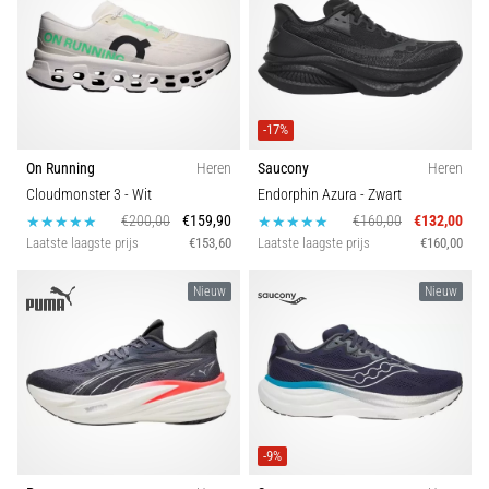
-17%
On Running
Heren
Saucony
Heren
Cloudmonster 3
- Wit
Endorphin Azura
- Zwart
€200,00
€159,90
€160,00
€132,00
Laatste laagste prijs
€153,60
Laatste laagste prijs
€160,00
Nieuw
Nieuw
-9%