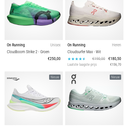
Hardlopersknie,
ook
wel
bekend
als
het
On Running
Unisex
On Running
Heren
iliotibiale
Cloudboom Strike 2
- Groen
Cloudsurfer Max
- Wit
bandsyndroom
€250,00
€190,00
€180,50
(ITBS),
Laatste laagste prijs
€156,70
is
een
zeer
Nieuw
Nieuw
veelvoorkomend
gezondheidsprobleem…
Toon
alle
artikelen