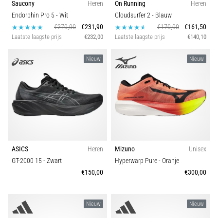
Saucony
Heren
On Running
Heren
Endorphin Pro 5
- Wit
Cloudsurfer 2
- Blauw
€270,00
€231,90
€170,00
€161,50
Laatste laagste prijs
€232,00
Laatste laagste prijs
€140,10
Nieuw
Nieuw
ASICS
Heren
Mizuno
Unisex
GT-2000 15
- Zwart
Hyperwarp Pure
- Oranje
€150,00
€300,00
Nieuw
Nieuw