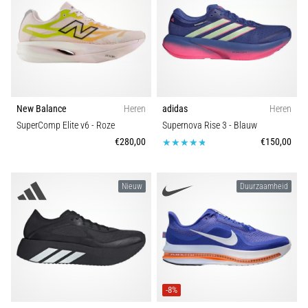
Kenmerk
en
piepjestest:
Prijs
Wat
zijn
ze
Type schoenen
en
New Balance
Heren
adidas
Heren
hoe
Collectie
SuperComp Elite v6
- Roze
Supernova Rise 3
- Blauw
voer
€280,00
€150,00
je
ze
Spike type
uit?
Nieuw
Duurzaamheid
In
Discipline
de
praktijk
Duurzaamheid
test
de
shuttle
Seizoen
-8%
run
snelheid,