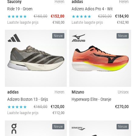
Saucony
Heren
adidas
Heren
Ride 19
- Groen
Adizero Adios Pro 4
- Wit
€160,00
€152,00
€250,00
€184,90
Laatste laagste prijs
€160,00
Laatste laagste prijs
€162,90
Nieuw
Nieuw
adidas
Heren
Mizuno
Unisex
Adizero Boston 13
- Grijs
Hyperwarp Elite
- Oranje
€160,00
€120,00
€270,00
Laatste laagste prijs
€112,00
Nieuw
Nieuw