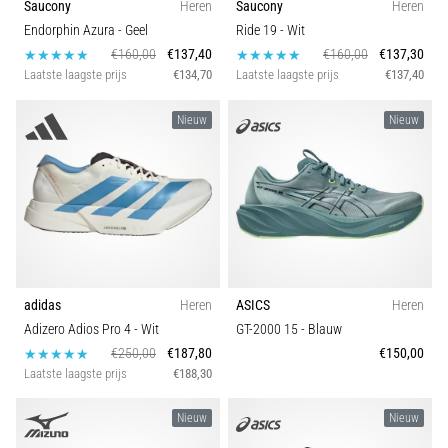
Saucony
Heren
Saucony
Heren
Endorphin Azura
- Geel
Ride 19
- Wit
€160,00
€137,40
€160,00
€137,30
Laatste laagste prijs
€134,70
Laatste laagste prijs
€137,40
Nieuw
Nieuw
adidas
Heren
ASICS
Heren
Adizero Adios Pro 4
- Wit
GT-2000 15
- Blauw
€250,00
€187,80
€150,00
Laatste laagste prijs
€188,30
Nieuw
Nieuw