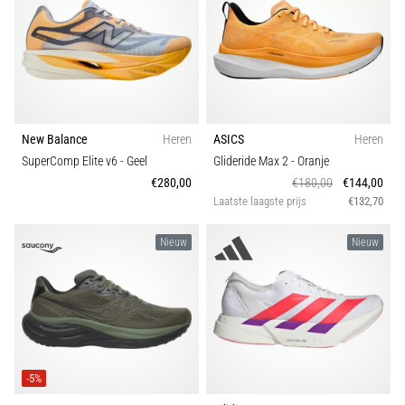
New Balance
Heren
ASICS
Heren
SuperComp Elite v6
- Geel
Glideride Max 2
- Oranje
€280,00
€180,00
€144,00
Laatste laagste prijs
€132,70
Nieuw
Nieuw
-5%