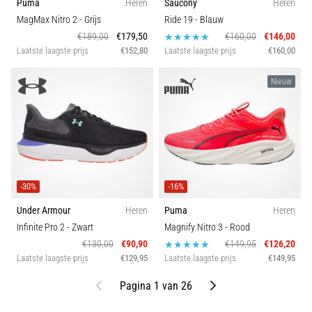
Puma
Heren
Saucony
Heren
MagMax Nitro 2
- Grijs
Ride 19
- Blauw
€189,00
€179,50
€160,00
€146,00
Laatste laagste prijs
€152,80
Laatste laagste prijs
€160,00
Nieuw
-30%
-16%
Under Armour
Heren
Puma
Heren
Infinite Pro 2
- Zwart
Magnify Nitro 3
- Rood
€130,00
€90,90
€149,95
€126,20
Laatste laagste prijs
€129,95
Laatste laagste prijs
€149,95
Vorige
Volgende
Pagina 1 van 26