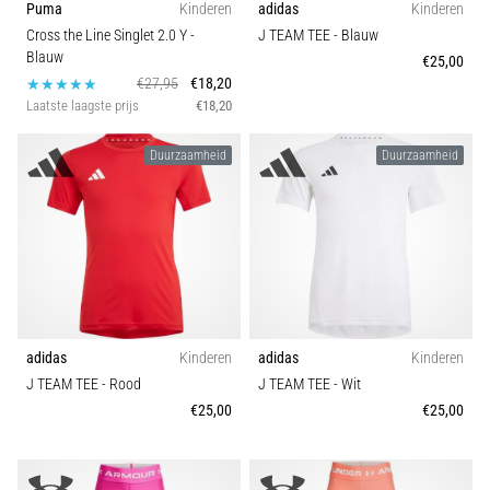
Puma
Kinderen
adidas
Kinderen
wendbaarheid
Cross the Line Singlet 2.0 Y
-
J TEAM TEE
- Blauw
en
Blauw
€25,00
richtingsveranderingen.
€27,95
€18,20
Hoe
Laatste laagste prijs
€18,20
voer
je
Duurzaamheid
Duurzaamheid
deze
correct
uit,
waar…
6. 8. 2026
•
7 min. lezen
adidas
Kinderen
adidas
Kinderen
Hardlopersknie:
J TEAM TEE
- Rood
J TEAM TEE
- Wit
Oorzaken,
€25,00
€25,00
Behandeling
en
Preventie