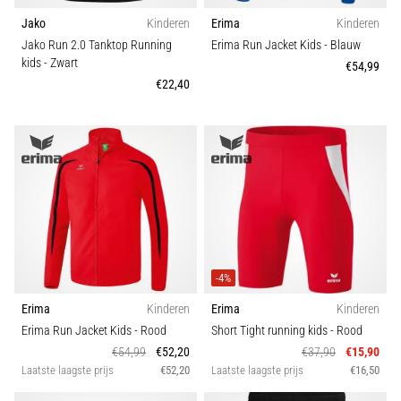
Jako
Kinderen
Erima
Kinderen
Jako Run 2.0 Tanktop Running
Erima Run Jacket Kids
- Blauw
kids
- Zwart
€54,99
€22,40
-4%
Erima
Kinderen
Erima
Kinderen
Erima Run Jacket Kids
- Rood
Short Tight running kids
- Rood
€54,99
€52,20
€37,90
€15,90
Laatste laagste prijs
€52,20
Laatste laagste prijs
€16,50