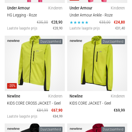
Under Armour
Kinderen
Under Armour
Kinderen
HG Legging
- Roze
Under Armour Ankle
- Roze
€35,00
€28,90
€33,00
€24,80
Laatste laagste prijs
€28,90
Laatste laagste prijs
€31,40
Duurzaamheid
Duurzaamheid
-20%
Newline
Kinderen
Newline
Kinderen
KIDS CORE CROSS JACKET
- Geel
KIDS CORE JACKET
- Geel
€84,99
€67,90
€69,99
Laatste laagste prijs
€84,99
Duurzaamheid
Duurzaamheid