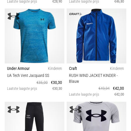
Laatste laagste prijs
€28,90
Laatste laagste prijs
€46,80
Under Armour
Kinderen
Craft
Kinderen
UA Tech Vent Jacquard SS
RUSH WIND JACKET KINDER
-
Blauw
€35,00
€30,30
€49,94
€42,00
Laatste laagste prijs
€30,30
Laatste laagste prijs
€42,00