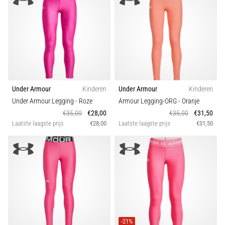
Hardlopersknie,
ook
wel
bekend
als
het
iliotibiale
Under Armour
Kinderen
Under Armour
Kinderen
bandsyndroom
Under Armour Legging
- Roze
Armour Legging-ORG
- Oranje
(ITBS),
€35,00
€28,00
€35,00
€31,50
is
Laatste laagste prijs
€28,00
Laatste laagste prijs
€31,50
een
zeer
veelvoorkomend
gezondheidsprobleem…
Toon
alle
artikelen
-21%