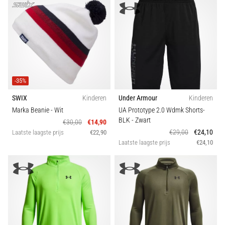
-35%
SWIX
Kinderen
Under Armour
Kinderen
Marka Beanie
- Wit
UA Prototype 2.0 Wdmk Shorts-
BLK
- Zwart
€30,00
€14,90
€29,00
€24,10
Laatste laagste prijs
€22,90
Laatste laagste prijs
€24,10