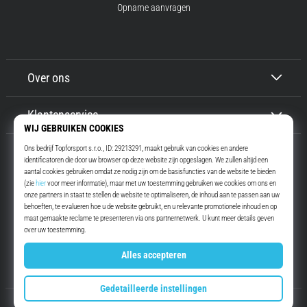
Opname aanvragen
Over ons
Klantenservice
Top4Running.be
Meer dan 16 jaar motiveren wij jou om te gaan lopen. Sneller. Met ons.
Elke dag.
Instagram
YouTube
© 2010 – 2026
Top4Running.be