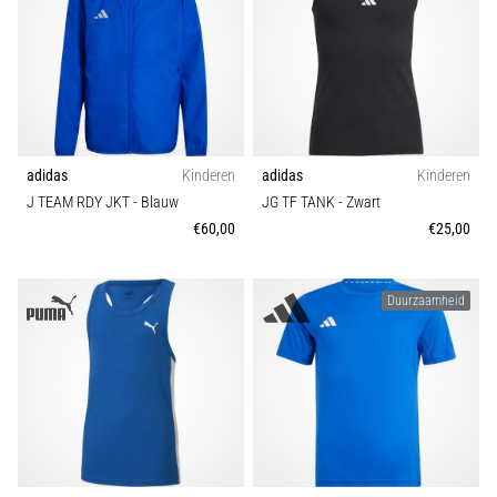
Kenmerk
en
piepjestest:
Duurzaamheid
Wat
zijn
ze
Seizoen
en
adidas
Kinderen
adidas
Kinderen
hoe
J TEAM RDY JKT
- Blauw
JG TF TANK
- Zwart
voer
€60,00
€25,00
je
ze
uit?
Duurzaamheid
In
de
praktijk
test
de
shuttle
run
snelheid,