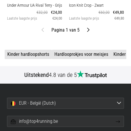
Under Armour UA Rival Terry
- Grijs
Icon Knit Crop
- Zwart
€32,00
€24,00
€60,00
€49,80
Laatste laagste prijs
€24,00
Laatste laagste prijs
€49,80
Vorige
Volgende
Pagina 1 van 5
Kinder hardloopshorts
Hardlooprokjes voor meisjes
Kinder h
Uitstekend
4.8 van de 5
EUR - België (Dutch)
info@top4running.be