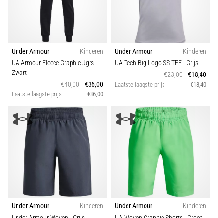
Under Armour
Kinderen
Under Armour
Kinderen
UA Armour Fleece Graphic Jgrs
-
UA Tech Big Logo SS TEE
- Grijs
Zwart
€23,00
€18,40
€40,00
€36,00
Laatste laagste prijs
€18,40
Laatste laagste prijs
€36,00
Under Armour
Kinderen
Under Armour
Kinderen
Under Armour Woven
- Grijs
UA Woven Graphic Shorts
- Groen