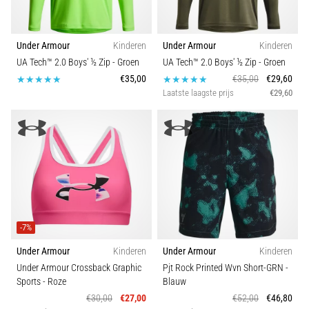
Under Armour
Kinderen
Under Armour
Kinderen
UA Tech™ 2.0 Boys' ½ Zip
- Groen
UA Tech™ 2.0 Boys' ½ Zip
- Groen
€35,00
€35,00
€29,60
Laatste laagste prijs
€29,60
-7%
Under Armour
Kinderen
Under Armour
Kinderen
Under Armour Crossback Graphic
Pjt Rock Printed Wvn Short-GRN
-
Sports
- Roze
Blauw
€30,00
€27,00
€52,00
€46,80