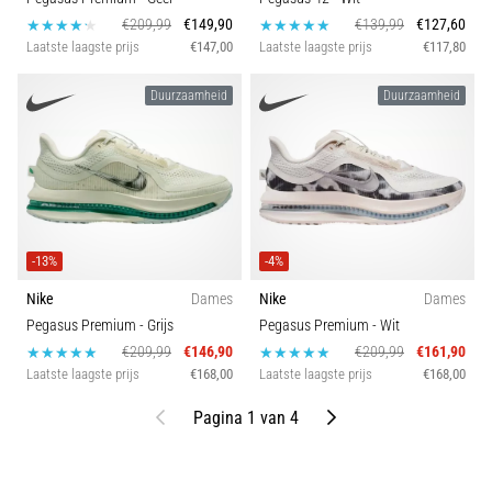
€209,99
€149,90
€139,99
€127,60
Laatste laagste prijs
€147,00
Laatste laagste prijs
€117,80
Duurzaamheid
Duurzaamheid
-13%
-4%
Nike
Dames
Nike
Dames
Pegasus Premium
- Grijs
Pegasus Premium
- Wit
€209,99
€146,90
€209,99
€161,90
Laatste laagste prijs
€168,00
Laatste laagste prijs
€168,00
Vorige
Volgende
Pagina 1 van 4