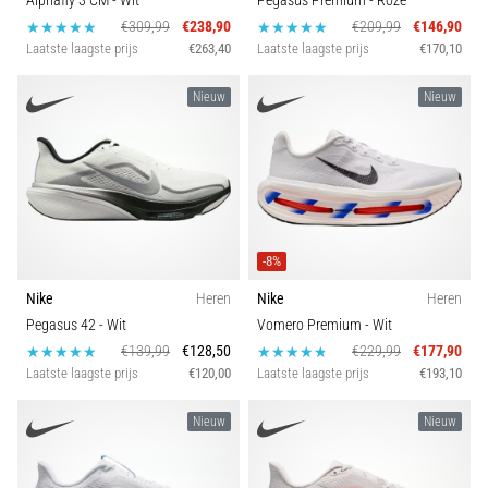
Alphafly 3 CM
- Wit
Pegasus Premium
- Roze
€309,99
€238,90
€209,99
€146,90
Laatste laagste prijs
€263,40
Laatste laagste prijs
€170,10
Nieuw
Nieuw
-8%
Nike
Heren
Nike
Heren
Pegasus 42
- Wit
Vomero Premium
- Wit
€139,99
€128,50
€229,99
€177,90
Laatste laagste prijs
€120,00
Laatste laagste prijs
€193,10
Nieuw
Nieuw