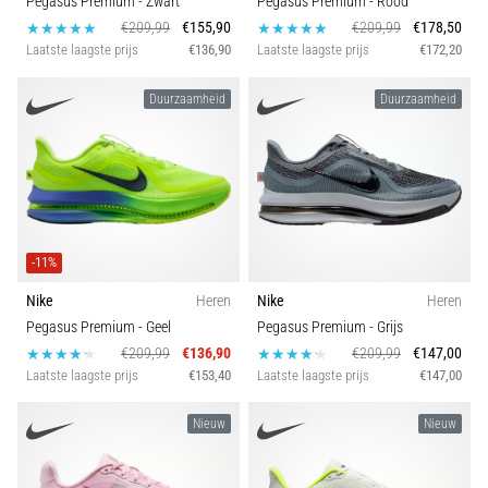
Pegasus Premium
- Zwart
Pegasus Premium
- Rood
€209,99
€155,90
€209,99
€178,50
Laatste laagste prijs
€136,90
Laatste laagste prijs
€172,20
Duurzaamheid
Duurzaamheid
-11%
Nike
Heren
Nike
Heren
Pegasus Premium
- Geel
Pegasus Premium
- Grijs
€209,99
€136,90
€209,99
€147,00
Laatste laagste prijs
€153,40
Laatste laagste prijs
€147,00
Nieuw
Nieuw