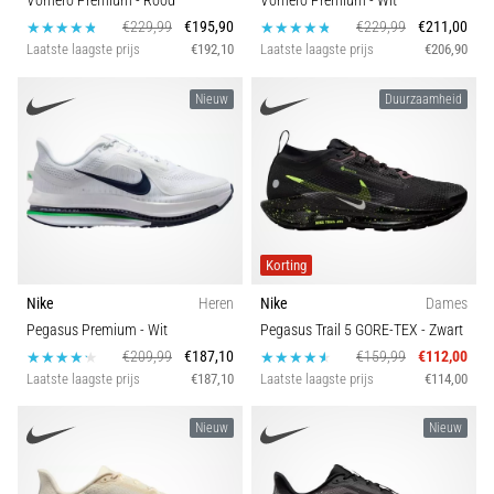
Vomero Premium
- Rood
Vomero Premium
- Wit
€229,99
€195,90
€229,99
€211,00
Laatste laagste prijs
€192,10
Laatste laagste prijs
€206,90
Nieuw
Duurzaamheid
Korting
Nike
Heren
Nike
Dames
Pegasus Premium
- Wit
Pegasus Trail 5 GORE-TEX
- Zwart
€209,99
€187,10
€159,99
€112,00
Laatste laagste prijs
€187,10
Laatste laagste prijs
€114,00
Nieuw
Nieuw