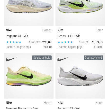
Nike
Dames
Nike
Heren
Pegasus 41
- Wit
Pegasus 41
- Wit
€139,99
€93,80
€139,99
€109,90
Laatste laagste prijs
€88,10
Laatste laagste prijs
€100,00
Duurzaamheid
Duurzaamheid
Nike
Heren
Nike
Heren
Pegasus Premium
- Geel
Pegasus 42
- Wit