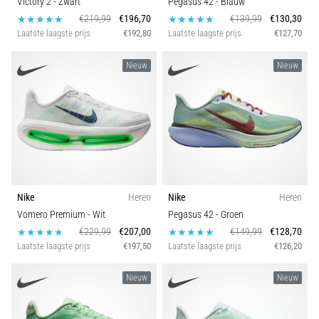
Victory 2
- Zwart
Pegasus 42
- Blauw
wendbaarheid
Model
€219,99
€196,70
€139,99
€130,30
en
Laatste laagste prijs
€192,80
Laatste laagste prijs
€127,70
richtingsveranderingen.
Seizoen
Hoe
Nieuw
Nieuw
voer
je
Schoenbreedte
deze
correct
Spike type
uit,
waar…
Sport
6. 8. 2026
Nike
Heren
Nike
Heren
•
Vomero Premium
- Wit
Pegasus 42
- Groen
Duurzaamheid
7 min. lezen
€229,99
€207,00
€149,99
€128,70
Laatste laagste prijs
€197,50
Laatste laagste prijs
€126,20
Hardlopersknie:
Technologie
Oorzaken,
Nieuw
Nieuw
Behandeling
en
Terrein
Preventie