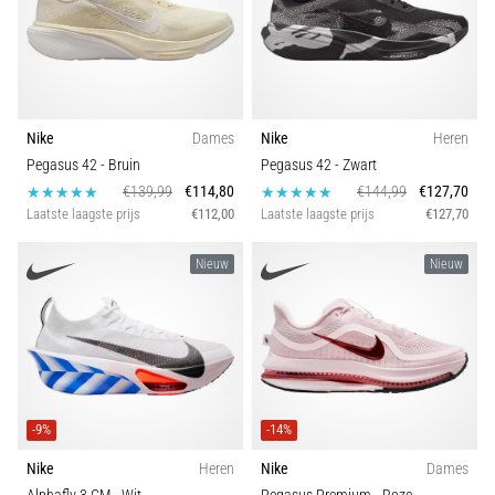
Nike
Dames
Nike
Heren
Pegasus 42
- Bruin
Pegasus 42
- Zwart
€139,99
€114,80
€144,99
€127,70
Laatste laagste prijs
€112,00
Laatste laagste prijs
€127,70
Nieuw
Nieuw
-9%
-14%
Nike
Heren
Nike
Dames