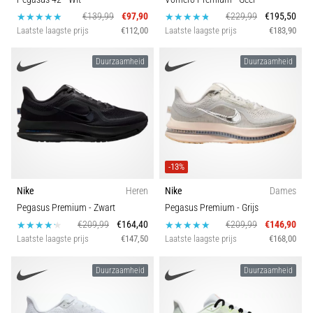
€139,99
€97,90
€229,99
€195,50
Laatste laagste prijs
€112,00
Laatste laagste prijs
€183,90
Duurzaamheid
Duurzaamheid
-13%
Nike
Heren
Nike
Dames
Pegasus Premium
- Zwart
Pegasus Premium
- Grijs
€209,99
€164,40
€209,99
€146,90
Laatste laagste prijs
€147,50
Laatste laagste prijs
€168,00
Duurzaamheid
Duurzaamheid