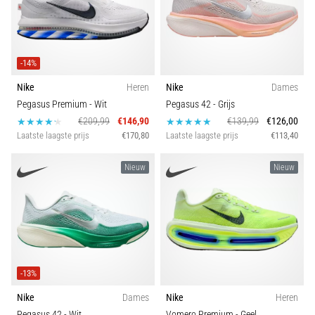
-14%
Nike
Heren
Nike
Dames
Pegasus Premium
- Wit
Pegasus 42
- Grijs
€209,99
€146,90
€139,99
€126,00
Laatste laagste prijs
€170,80
Laatste laagste prijs
€113,40
Nieuw
Nieuw
-13%
Nike
Dames
Nike
Heren
Pegasus 42
- Wit
Vomero Premium
- Geel