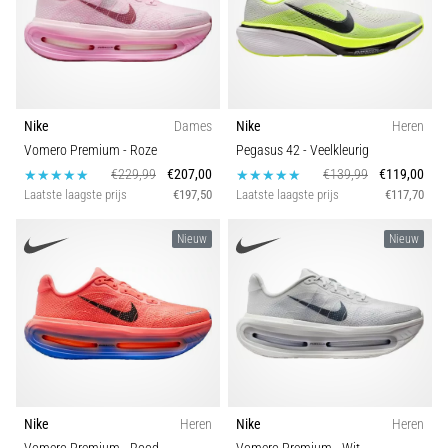
Nike
Dames
Nike
Heren
Vomero Premium
- Roze
Pegasus 42
- Veelkleurig
€229,99
€207,00
€139,99
€119,00
Laatste laagste prijs
€197,50
Laatste laagste prijs
€117,70
Nieuw
Nieuw
Nike
Heren
Nike
Heren