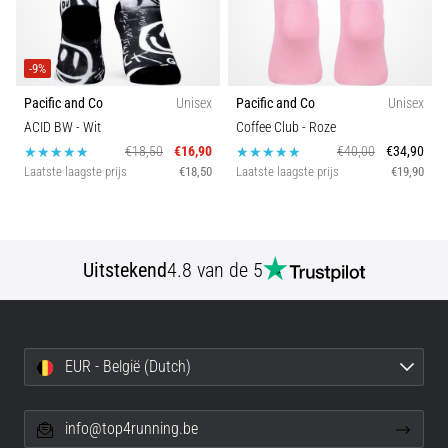
Hardlopersknie,
ook
-9%
wel
bekend
Pacific and Co
Unisex
Pacific and Co
Unisex
als
ACID BW
- Wit
Coffee Club
- Roze
het
€18,50
€16,90
€40,00
€34,90
iliotibiale
Laatste laagste prijs
€18,50
Laatste laagste prijs
€19,90
bandsyndroom
(ITBS),
is
een
Uitstekend
4.8 van de 5
zeer
veelvoorkomend
gezondheidsprobleem…
EUR - België (Dutch)
Toon
alle
info@top4running.be
artikelen