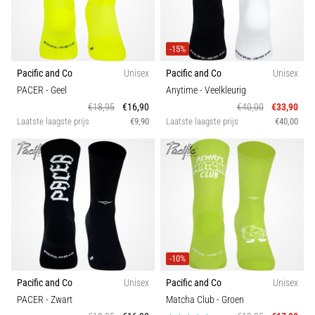
en
piepjestest:
Wat
-15%
zijn
Pacific and Co
Unisex
Pacific and Co
Unisex
ze
PACER
- Geel
Anytime
- Veelkleurig
en
€18,95
€16,90
€40,00
€33,90
hoe
Laatste laagste prijs
€9,90
Laatste laagste prijs
€40,00
voer
je
ze
uit?
In
de
praktijk
test
-10%
de
shuttle
Pacific and Co
Unisex
Pacific and Co
Unisex
run
PACER
- Zwart
Matcha Club
- Groen
snelheid,