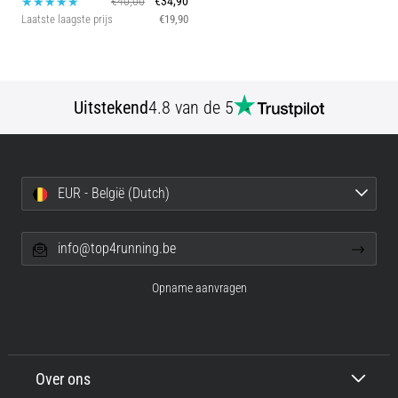
€40,00
€34,90
Laatste laagste prijs
€19,90
Uitstekend
4.8 van de 5
EUR - België (Dutch)
info@top4running.be
Opname aanvragen
Over ons