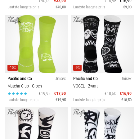
€40,00
€33,90
€18,95
€16,90
6. 8. 2026
Laatste laagste prijs
€40,00
Laatste laagste prijs
€9,90
•
7 min. lezen
Hardloopschoenen
met
meer
demping
Wat
-10%
-9%
zijn
de
Pacific and Co
Unisex
Pacific and Co
Unisex
TOP-
Matcha Club
- Groen
VOGEL
- Zwart
modellen
€19,95
€17,90
€18,50
€16,90
van
Laatste laagste prijs
€19,95
Laatste laagste prijs
€18,50
hardloopschoenen
met
meer
demping?
Ontdek
schoenen