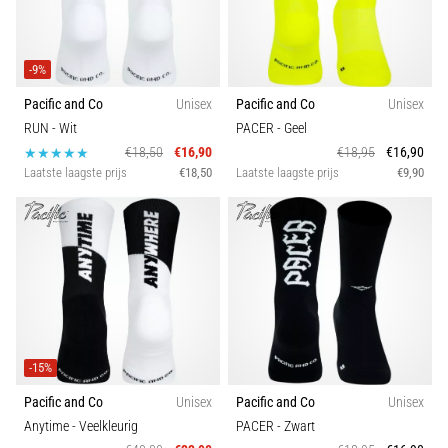
Oorzaken,
Behandeling
en
-9%
Preventie
Pacific and Co
Unisex
Pacific and Co
Unisex
Hardlopersknie,
RUN
- Wit
PACER
- Geel
ook
€18,50
€16,90
€18,95
€16,90
wel
Laatste laagste prijs
€18,50
Laatste laagste prijs
€9,90
bekend
als
het
iliotibiale
bandsyndroom
(ITBS),
is
een
zeer
-15%
veelvoorkomend
Pacific and Co
Unisex
Pacific and Co
Unisex
gezondheidsprobleem…
Anytime
- Veelkleurig
PACER
- Zwart