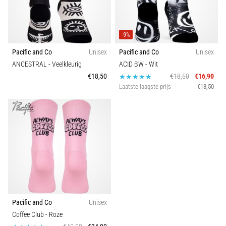
met
demping
voor
-9%
op
de
Pacific and Co
Unisex
Pacific and Co
Unisex
weg
ANCESTRAL
- Veelkleurig
ACID BW
- Wit
en
€18,50
€18,50
€16,90
trails
Laatste laagste prijs
€18,50
en…
Toon
alle
artikelen
Pacific and Co
Unisex
Coffee Club
- Roze