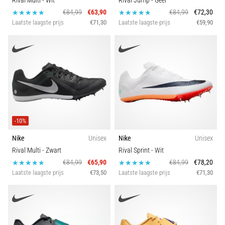
Rival Multi
- Wit
Rival Jump
- Geel
€84,99
€63,90
€84,99
€72,30
Laatste laagste prijs
€71,30
Laatste laagste prijs
€59,90
-10%
Nike
Unisex
Nike
Unisex
Rival Multi
- Zwart
Rival Sprint
- Wit
€84,99
€65,90
€84,99
€78,20
Laatste laagste prijs
€73,50
Laatste laagste prijs
€71,30