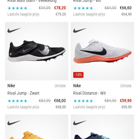
Rival Multi Glam
- Veelkleurig
Rival Jump
- Wit
€94,99
€78,20
€84,99
€66,60
Laatste laagste prijs
€79,20
Laatste laagste prijs
€64,40
-14%
Nike
Unisex
Nike
Unisex
Rival Jump
- Zwart
Rival Distance
- Wit
€84,99
€68,00
€84,99
€59,90
Laatste laagste prijs
€68,00
Laatste laagste prijs
€69,30