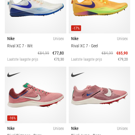
Technologie
en
piepjestest:
Collectie
Wat
zijn
-17%
ze
Gewicht (g)
Nike
Unisex
Nike
Unisex
en
Rival XC 7
- Wit
Rival XC 7
- Geel
hoe
€84,99
€77,80
€84,99
€65,90
Kenmerk
voer
Laatste laagste prijs
€73,30
Laatste laagste prijs
€79,20
je
ze
Schoenbreedte
uit?
In
Carbon
de
praktijk
test
de
-16%
shuttle
run
Nike
Unisex
Nike
Unisex
snelheid,