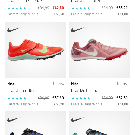
Rival Distance
- Roze
Rival Jump
- Roze
wendbaarheid
€84,99
€42,50
€84,99
€55,20
en
Laatste laagste prijs
€50,60
Laatste laagste prijs
€51,00
richtingsveranderingen.
Hoe
voer
je
deze
correct
uit,
waar…
6. 8. 2026
Nike
Unisex
Nike
Unisex
•
Rival Jump
- Rood
Rival Multi
- Roze
7 min. lezen
€84,99
€57,80
€84,99
€59,50
Laatste laagste prijs
€55,20
Laatste laagste prijs
€51,00
Hardlopersknie:
Oorzaken,
Behandeling
en
Preventie