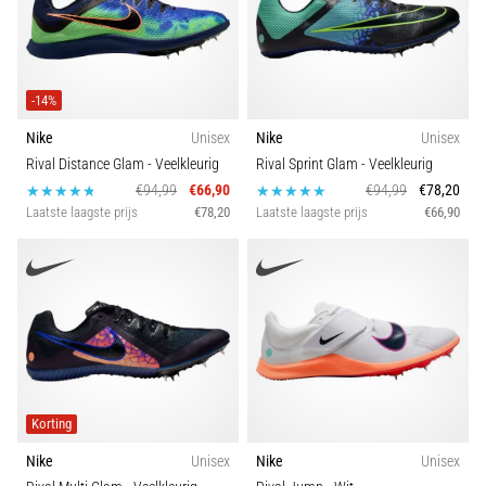
Hardlopersknie,
ook
wel
-14%
bekend
als
Nike
Unisex
Nike
Unisex
het
Rival Distance Glam
- Veelkleurig
Rival Sprint Glam
- Veelkleurig
iliotibiale
€94,99
€66,90
€94,99
€78,20
bandsyndroom
Laatste laagste prijs
€78,20
Laatste laagste prijs
€66,90
(ITBS),
is
een
zeer
veelvoorkomend
gezondheidsprobleem…
Toon
Korting
alle
Nike
Unisex
Nike
Unisex
artikelen