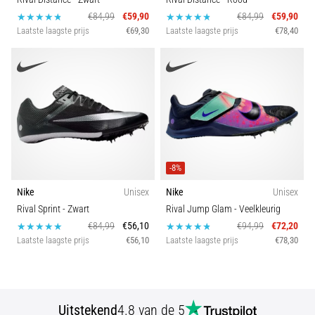
€84,99
€59,90
€84,99
€59,90
Laatste laagste prijs
€69,30
Laatste laagste prijs
€78,40
-8%
Nike
Unisex
Nike
Unisex
Rival Sprint
- Zwart
Rival Jump Glam
- Veelkleurig
€84,99
€56,10
€94,99
€72,20
Laatste laagste prijs
€56,10
Laatste laagste prijs
€78,30
Uitstekend
4.8 van de 5