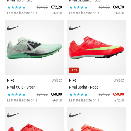
Rival Multi
- Geel
Rival Distance
- Geel
€84,99
€72,20
€84,99
€69,70
Laatste laagste prijs
€59,90
Laatste laagste prijs
€59,90
-17%
Nike
Unisex
Nike
Unisex
Rival XC 6
- Groen
Rival Sprint
- Rood
€84,99
€68,00
€84,99
€59,90
Laatste laagste prijs
€68,30
Laatste laagste prijs
€72,30