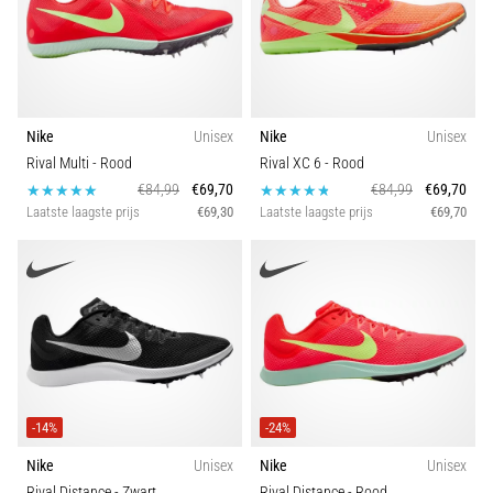
Nike
Unisex
Nike
Unisex
Rival Multi
- Rood
Rival XC 6
- Rood
€84,99
€69,70
€84,99
€69,70
Laatste laagste prijs
€69,30
Laatste laagste prijs
€69,70
-14%
-24%
Nike
Unisex
Nike
Unisex
Rival Distance
- Zwart
Rival Distance
- Rood