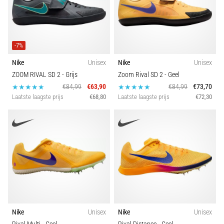
-7%
Nike
Unisex
Nike
Unisex
ZOOM RIVAL SD 2
- Grijs
Zoom Rival SD 2
- Geel
€84,99
€63,90
€84,99
€73,70
Laatste laagste prijs
€68,80
Laatste laagste prijs
€72,30
Nike
Unisex
Nike
Unisex