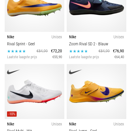
Nike
Unisex
Nike
Unisex
Rival Sprint
- Geel
Zoom Rival SD 2
- Blauw
€84,99
€72,20
€84,99
€76,90
Laatste laagste prijs
€55,90
Laatste laagste prijs
€64,40
-10%
Nike
Unisex
Nike
Unisex