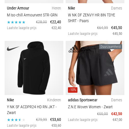
wendbaarheid
BH-ondersteuning
Under Armour
Heren
Nike
Dames
en
M Iso-chill Armourvent STR-GRN
W NK DF ZENVY HR 8IN TDYE
richtingsveranderingen.
SHRT
- Paars
€28,00
€22,40
Carbon
Hoe
€64,99
€45,50
Laatste laagste prijs
€22,40
voer
Laatste laagste prijs
€45,50
je
deze
Duurzaamheid
correct
uit,
waar…
6. 8. 2026
•
-10%
7 min. lezen
Nike
Kinderen
adidas Sportswear
Dames
Hardlopersknie:
Y NK SF ACDPR24 HD RN JKT
-
Z.N.E Woven Women
- Zwart
Oorzaken,
Zwart
€55,00
€42,50
Behandeling
€79,99
€53,60
Laatste laagste prijs
€47,00
en
Laatste laagste prijs
€53,60
Preventie