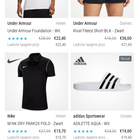
Under Armour
Heren
Under Armour
Dames
Under Armour Foundation
- Wit
Rival Fleece Short-BLK
- Zwart
€28,00
€22,40
€45,00
€36,00
Laatste laagste prijs
€22,40
Laatste laagste prijs
€21,60
Nieuw
Nike
Heren
adidas Sportswear
Unisex
M NK DRY PARK20 POLO
- Zwart
ADILETTE AQUA
- Wit
€27,99
€13,70
€23,00
€19,60
Laatste laagste prijs
€13,70
Laatste laagste prijs
€19,60