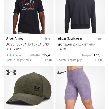
Kleur
en
piepjestest:
Prijs
Wat
zijn
ze
Model
en
Under Armour
Heren
adidas Sportswear
Heren
hoe
Duurzaamheid
UA GL FOUNDATION UPDATE SS-
Sportswear Z.N.E. Premium
-
voer
BLK
- Zwart
Blauw
je
€28,00
€22,40
€80,00
€52,00
ze
Seizoen
Laatste laagste prijs
€22,40
Laatste laagste prijs
€52,00
uit?
In
Comfort en demping
de
praktijk
Schoenbreedte
test
de
shuttle
Gebruik
run
snelheid,