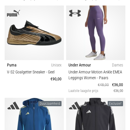
Puma
Unisex
Under Armour
Dames
V-S2 Goalgetter Sneaker
- Geel
Under Armour Motion Ankle EMEA
Leggings Women
- Paars
€90,00
€48,00
€36,00
Laatste laagste prijs
€36,00
Duurzaamheid
Exclusief