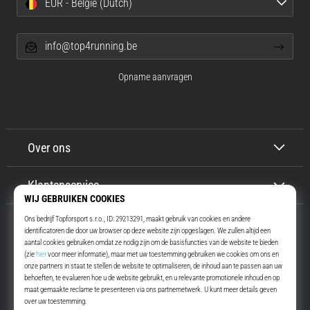
EUR - België (Dutch)
info@top4running.be
Opname aanvragen
Over ons
Klantenservice
Top4Running.be
Meer dan 16 jaar motiveren wij jou om te gaan lopen. Sneller. Met ons.
Elke dag.