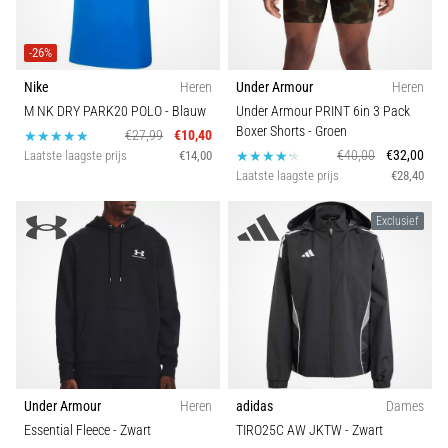
-26%
Nike
Heren
Under Armour
Heren
M NK DRY PARK20 POLO
- Blauw
Under Armour PRINT 6in 3 Pack
Boxer Shorts
- Groen
€27,99
€10,40
€40,00
€32,00
Laatste laagste prijs
€14,00
Laatste laagste prijs
€28,40
Exclusief
Under Armour
Heren
adidas
Dames
Essential Fleece
- Zwart
TIRO25C AW JKTW
- Zwart