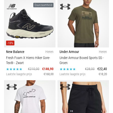
Duurzaamheid
-13%
New Balance
Heren
Under Armour
Heren
Fresh Foam X Hierro Hiker Gore-
Under Armour Boxed Sports SS
-
Tex®
- Zwart
Groen
€210,00
€146,90
€28,00
€22,40
Laatste laagste prijs
€168,00
Laatste laagste prijs
€18,20