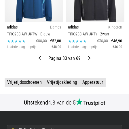
adidas
Dames
adidas
Kinderen
TIRO25C AW JKTW
- Blauw
TIRO25C AW JKTY
- Zwart
€80,00
€52,00
€70,00
€46,90
Laatste laagste prijs
€48,00
Laatste laagste prijs
€46,90
Vorige
Volgende
Pagina 33 van 69
Vrijetijdsschoenen
Vrijetijdskleding
Apperatuur
Uitstekend
4.8 van de 5