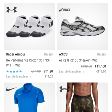
Hardlopersknie,
ook
wel
bekend
als
het
iliotibiale
bandsyndroom
(ITBS),
Under Armour
Unisex
ASICS
Unisex
is
UA Performance Cotton 3pk NS-
Asics GT-2160 Sneaker
- Wit
een
WHT
- Wit
€130,00
€117,00
zeer
€14,00
€11,20
Laatste laagste prijs
€117,00
veelvoorkomend
Laatste laagste prijs
€11,20
gezondheidsprobleem…
Toon
alle
artikelen