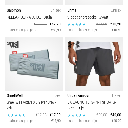
Salomon
Unisex
Erima
Unisex
REELAX ULTRA SLIDE
- Bruin
3-pack short socks
- Zwart
€100,00
€89,90
€14,98
€10,50
Laatste laagste prijs
€89,90
Laatste laagste prijs
€10,50
SmellWell
Unisex
Under Armour
Heren
SmellWell Active XL Silver Grey
-
UA LAUNCH 7'' 2-IN-1 SHORTS-
Wit
GRY
- Grijs
€17,95
€17,90
€50,00
€40,00
Laatste laagste prijs
€17,90
Laatste laagste prijs
€40,00