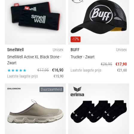
-17%
SmellWell
Unisex
BUFF
Unisex
SmellWell Active XL Black Stone
-
Trucker
- Zwart
Zwart
€26,95
€17,90
€17,95
€16,90
Laatste laagste prijs
€21,60
Laatste laagste prijs
€15,90
Duurzaamheid