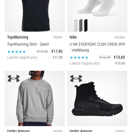
Top4Running
Heren
Nike
Unisex
Top4Running Shirt
- Zwart
U NK EVERYDAY CUSH CREW 3PR
- Veelkleurig
€19,95
€17,90
€15,99
€13,60
Laatste laagste prijs
€17,90
Laatste laagste prijs
€13,60
Under Armour
Heren
Under Armour
Heren