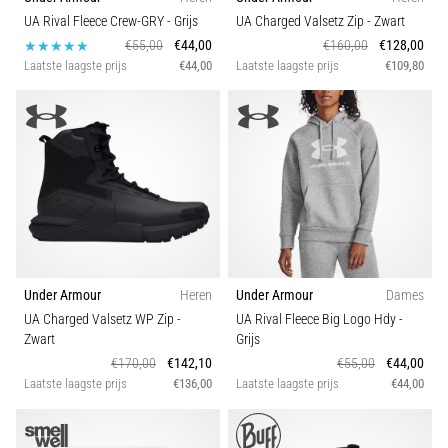
UA Rival Fleece Crew-GRY
- Grijs
UA Charged Valsetz Zip
- Zwart
€55,00
€44,00
€160,00
€128,00
Laatste laagste prijs
€44,00
Laatste laagste prijs
€109,80
Under Armour
Heren
Under Armour
Dames
UA Charged Valsetz WP Zip
-
UA Rival Fleece Big Logo Hdy
-
Zwart
Grijs
€170,00
€142,10
€55,00
€44,00
Laatste laagste prijs
€136,00
Laatste laagste prijs
€44,00