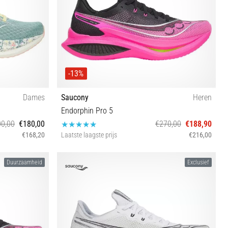
-13%
Dames
Saucony
Heren
Endorphin Pro 5
0,00
€180,00
€270,00
€188,90
€168,20
Laatste laagste prijs
€216,00
41 42 42½ 43 44 44½ 45 46 46½ 47
Duurzaamheid
Exclusief