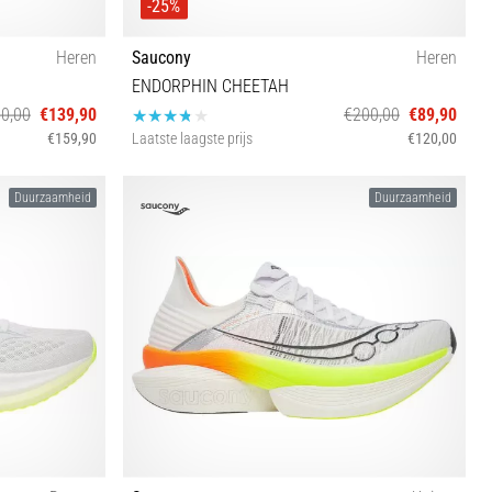
-25%
Heren
Saucony
Heren
ENDORPHIN CHEETAH
0,00
€139,90
€200,00
€89,90
€159,90
Laatste laagste prijs
€120,00
6½ 47
36 37½ 38 40½ 42 42½ 43 44 45 46 47
Duurzaamheid
Duurzaamheid