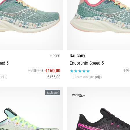
Heren
Saucony
eed 5
Endorphin Speed 5
€200,00
€160,00
€20
prijs
€166,00
Laatste laagste prijs
3 44 44½ 45 46 46½ 47
38 39 40½ 41 42
Exclusief