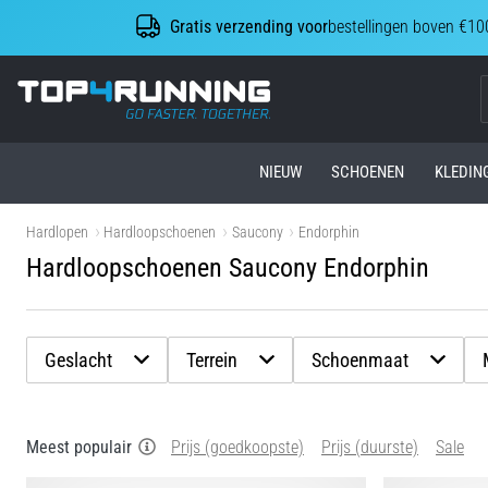
Gratis verzending voor
bestellingen boven €10
Top4Running.be
NIEUW
SCHOENEN
KLEDIN
Hardlopen
Hardloopschoenen
Saucony
Endorphin
Hardloopschoenen Saucony Endorphin
Geslacht
Terrein
Schoenmaat
Meest populair
Prijs (goedkoopste)
Prijs (duurste)
Sale