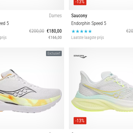
-13%
Dames
Saucony
eed 5
Endorphin Speed 5
€200,00
€180,00
€20
prijs
€166,00
Laatste laagste prijs
36 38½ 40 40½ 41
41 42½ 43 44 44½ 45 46 4
Exclusief
-13%