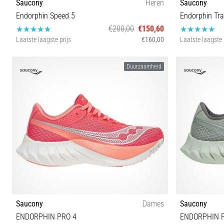
Saucony
Heren
Saucony
Endorphin Speed 5
Endorphin Tra
€200,00
€150,60
Laatste laagste prijs
€160,00
Laatste laagste 
44½ 46
Duurzaamheid
Saucony
Dames
Saucony
ENDORPHIN PRO 4
ENDORPHIN 