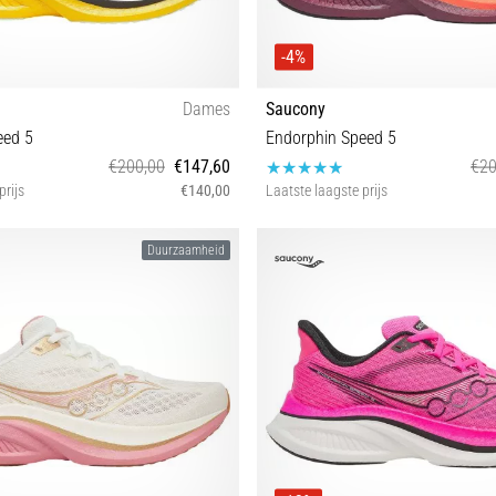
-4%
Dames
Saucony
eed 5
Endorphin Speed 5
€200,00
€147,60
€20
prijs
€140,00
Laatste laagste prijs
42½
43 44 44½ 45 46
Duurzaamheid