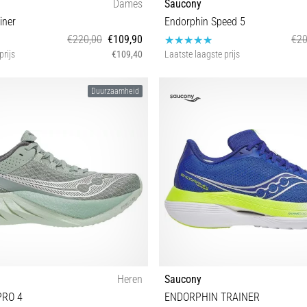
Dames
Saucony
iner
Endorphin Speed 5
€220,00
€109,90
€20
prijs
€109,40
Laatste laagste prijs
37 37½ 38½ 40
37½ 38½ 40 40½
Duurzaamheid
Heren
Saucony
PRO 4
ENDORPHIN TRAINER