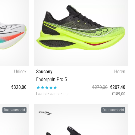
Unisex
Saucony
Heren
Endorphin Pro 5
€320,00
€270,00
€207,40
Laatste laagste prijs
€189,00
44 45 46 46½
42 42½ 43 44 44½ 45 46 46½ 47
Duurzaamheid
Duurzaamheid