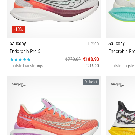
-13%
Saucony
Heren
Saucony
Endorphin Pro 5
Endorphin Pr
€270,00
€188,90
Laatste laagste prijs
€216,00
Laatste laagste 
42 43 44 44½ 45 46 46½ 47
36 37 
Exclusief