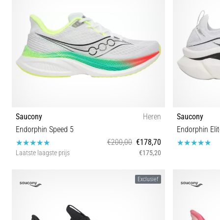
Saucony
Heren
Saucony
Endorphin Speed 5
Endorphin Elit
€200,00
€178,70
Laatste laagste prijs
€175,20
42 42½ 43 44 44½ 45 46 46½ 47 48
37 37½ 38 38
Exclusief