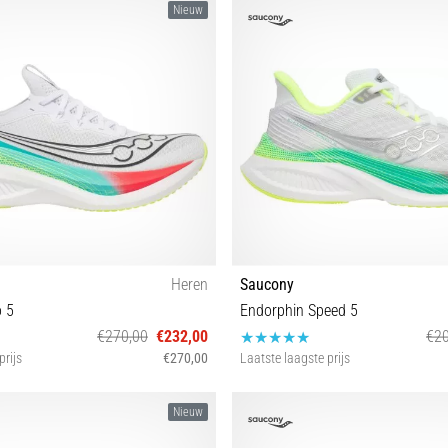
Nieuw
Heren
Saucony
o 5
Endorphin Speed 5
€270,00
€232,00
€20
prijs
€270,00
Laatste laagste prijs
42½ 43 44 44½ 45 46 46½ 47
36 37 37½ 38 38½ 39 40 40½ 
Nieuw