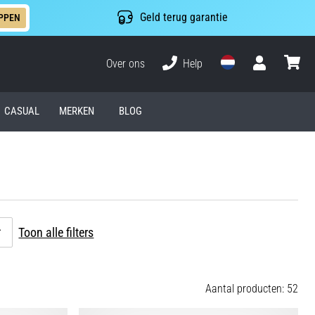
Geld terug garantie
PPEN
Over ons
Help
Gebruiker
winkel
CASUAL
MERKEN
BLOG
Toon alle filters
Aantal producten: 52