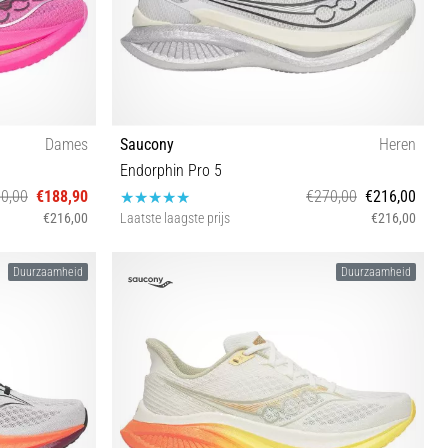
Dames
Saucony
Heren
Endorphin Pro 5
0,00
€188,90
€270,00
€216,00
€216,00
Laatste laagste prijs
€216,00
1 42
42 42½ 44 44½ 45 46 46½
Duurzaamheid
Duurzaamheid