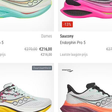
-13%
Dames
Saucony
o 5
Endorphin Pro 5
€270,00
€216,00
€27
prijs
€216,00
Laatste laagste prijs
38 38½ 39 40 40½ 41 42 42½
37 37½ 38 38½ 40 40½ 4
Duurzaamheid