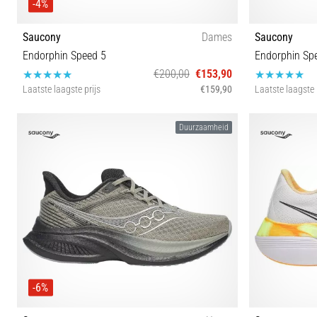
-4%
Saucony
Dames
Saucony
Endorphin Speed 5
Endorphin Sp
€200,00
€153,90
Laatste laagste prijs
€159,90
Laatste laagste 
37½ 38 38½ 39 40 40½ 41 42
Duurzaamheid
-6%