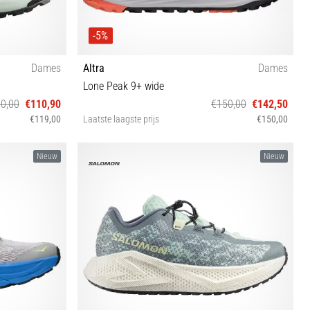
-5%
Dames
Altra
Dames
Lone Peak 9+ wide
0,00
€110,90
€150,00
€142,50
€119,00
Laatste laagste prijs
€150,00
37 37½ 38 38½ 39 40 40½ 42
Nieuw
Nieuw