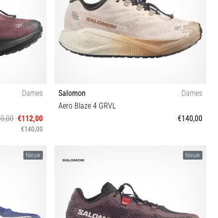
Dames
Salomon
Dames
Aero Blaze 4 GRVL
0,00
€112,00
€140,00
€140,00
⅓ 42 42⅔
37⅓ 38 38⅔ 39⅓ 40 40⅔ 41⅓ 42 42⅔
Nieuw
Nieuw