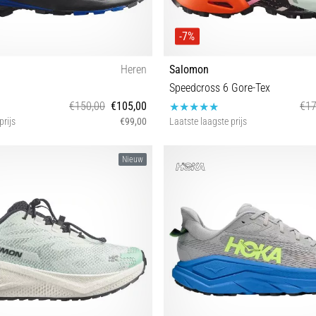
-7%
Heren
Salomon
9
Speedcross 6 Gore-Tex
€150,00
€105,00
€17
prijs
€99,00
Laatste laagste prijs
4 44⅔ 45⅓ 46 46⅔ 47⅓
36⅔
Nieuw