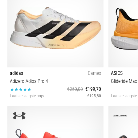
adidas
Dames
ASICS
Adizero Adios Pro 4
Glideride Max
€250,00
€199,70
Laatste laagste prijs
€195,80
Laatste laagste 
36⅔ 37⅓ 38 38⅔ 39⅓ 40 40⅔ 41⅓ 42 42⅔
40½ 41½ 42