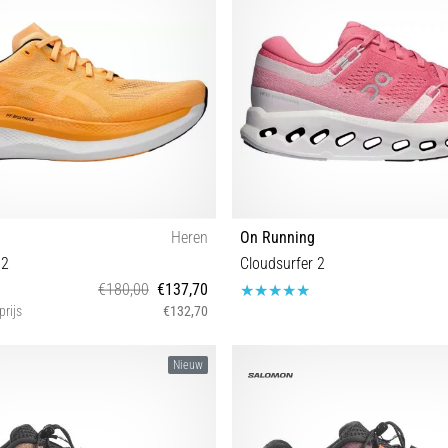
Heren
On Running
 2
Cloudsurfer 2
€180,00
€137,70
prijs
€132,70
 42½ 43½ 44 44½ 45 46 46½ 47 48
37½ 38 38½ 39 40 40½ 41 
Nieuw