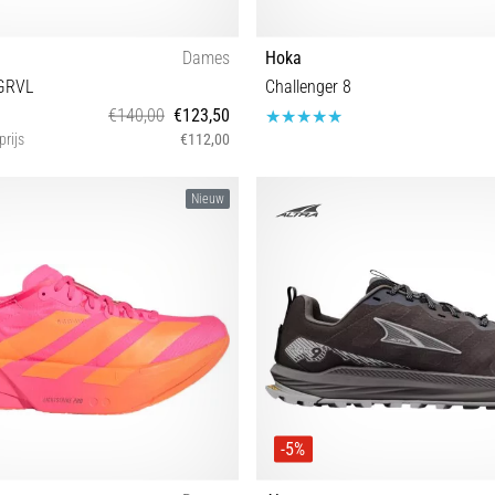
Dames
Hoka
 GRVL
Challenger 8
€140,00
€123,50
prijs
€112,00
38⅔ 39⅓ 40 40⅔ 41⅓ 42 42⅔
40⅔ 41⅓ 42 42⅔ 43⅓ 44 44⅔ 45
Nieuw
48
-5%