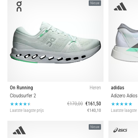
Nieuw
On Running
Heren
adidas
Cloudsurfer 2
Adizero Adios
€170,00
€161,50
Laatste laagste prijs
€140,10
Laatste laagste 
41 42 42½ 43 44 44½ 45 46 47 47½ 48 49
Nieuw