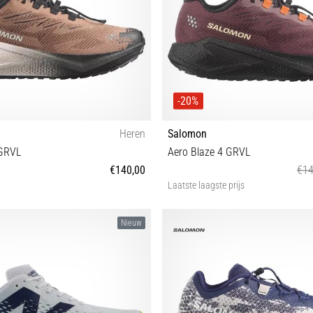
-20%
Heren
Salomon
 GRVL
Aero Blaze 4 GRVL
€140,00
€14
Laatste laagste prijs
⅔ 43⅓ 44 44⅔ 45⅓ 46 46⅔ 47⅓
37⅓ 38 38⅔ 39⅓ 40 40⅔ 41
Nieuw