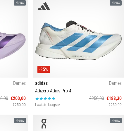
Nieuw
Nieuw
-25%
Dames
adidas
Dames
Adizero Adios Pro 4
0,00
€200,00
€250,00
€188,30
€250,00
Laatste laagste prijs
€250,00
40⅔ 42⅔
36⅔ 37⅓ 38 38⅔ 39⅓ 40 40⅔ 41⅓ 42⅔
Nieuw
Nieuw