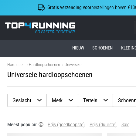
Gratis verzending voor
bestellingen boven €10
Top4Running.be
NIEUW
SCHOENEN
KLEDIN
Hardlopen
Hardloopschoenen
Universele
Universele hardloopschoenen
Geslacht
Merk
Terrein
Schoen
Meest populair
Prijs (goedkoopste)
Prijs (duurste)
Sale