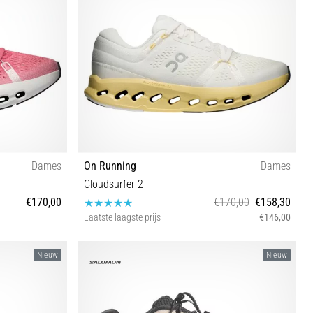
Dames
On Running
Dames
Cloudsurfer 2
€170,00
€170,00
€158,30
Laatste laagste prijs
€146,00
42 42½
37 37½ 38 38½ 39 40 40½ 41 42 42½
Nieuw
Nieuw