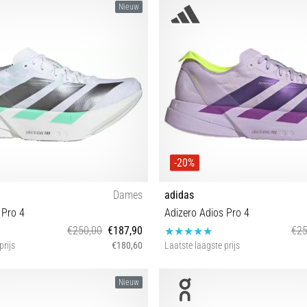
Nieuw
-20%
Dames
adidas
 Pro 4
Adizero Adios Pro 4
€250,00
€187,90
€25
prijs
€180,60
Laatste laagste prijs
37⅓ 38⅔ 39⅓ 40 41⅓
36⅔ 37⅓ 38 38⅔ 39⅓ 40 
Nieuw