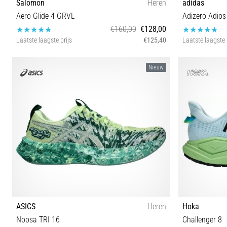
Salomon
Heren
adidas
Aero Glide 4 GRVL
Adizero Adios
€160,00
€128,00
Laatste laagste prijs
€125,40
Laatste laagste 
42⅔ 43⅓ 44 44⅔ 45⅓ 46
Nieuw
ASICS
Heren
Hoka
Noosa TRI 16
Challenger 8