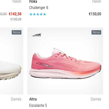
Heren
Hoka
Heren
Challenger 8
0,00
€142,50
€150,00
€150,00
6½ 47 48
40⅔ 42 42⅔ 43⅓ 44 44⅔ 45⅓ 46 46⅔
Nieuw
Nieuw
Dames
Altra
Dames
Escalante 5