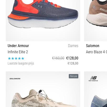
Under Armour
Dames
Salomon
Infinite Elite 2
Aero Blaze 4
€160,00
€128,00
Laatste laagste prijs
€128,00
37½ 38 38½ 39 40 40½
41⅓ 42 42
Nieuw