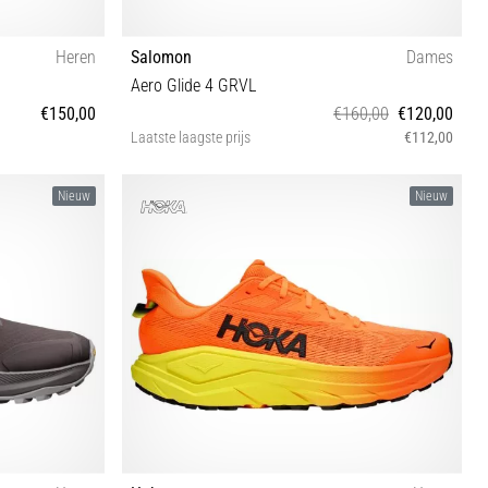
Heren
Salomon
Dames
Aero Glide 4 GRVL
€150,00
€160,00
€120,00
Laatste laagste prijs
€112,00
⅓ 46 46⅔ 47⅓
37⅓ 38 40 40⅔ 41⅓ 42 42⅔
Nieuw
Nieuw