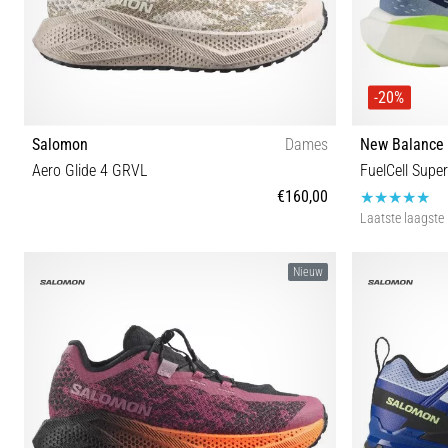
-20%
Salomon
Dames
New Balance
Aero Glide 4 GRVL
FuelCell Sup
€160,00
Laatste laagste 
37⅓ 38 38⅔ 39⅓ 40 40⅔ 41⅓ 42 42⅔
36 36½ 3
Nieuw