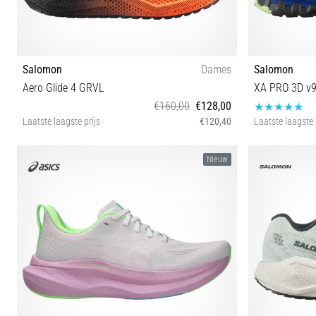
Salomon
Dames
Salomon
Aero Glide 4 GRVL
XA PRO 3D v
€160,00
€128,00
Laatste laagste prijs
€120,40
Laatste laagste 
40 40⅔ 41⅓ 42 42⅔
4
Nieuw