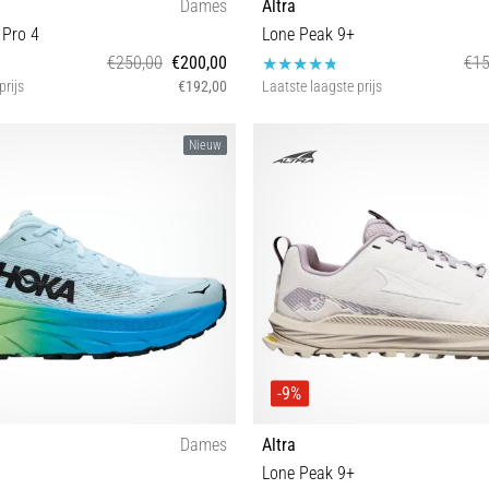
Dames
Altra
 Pro 4
Lone Peak 9+
€250,00
€200,00
€15
prijs
€192,00
Laatste laagste prijs
38⅔ 40
41 42 42½ 43 44 44½ 45 46 4
Nieuw
-9%
Dames
Altra
Lone Peak 9+