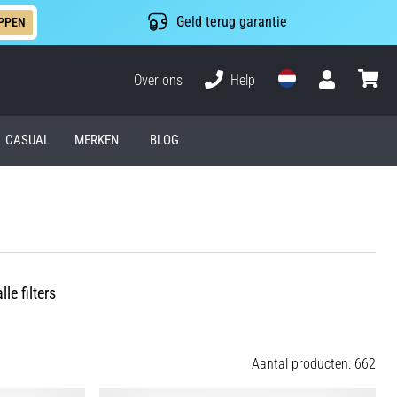
Geld terug garantie
PPEN
Over ons
Help
Gebruiker
winkel
CASUAL
MERKEN
BLOG
lle filters
Aantal producten: 662