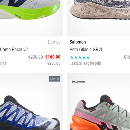
Dames
Salomon
erComp Pacer v2
Aero Glide 4 GRVL
€200,00
€160,00
€16
prijs
€200,00
Laatste laagste prijs
7 37½ 38 39 40 40½ 41 41½ 42½
41⅓ 42 42⅔ 43⅓ 44 44⅔ 45
Nieuw