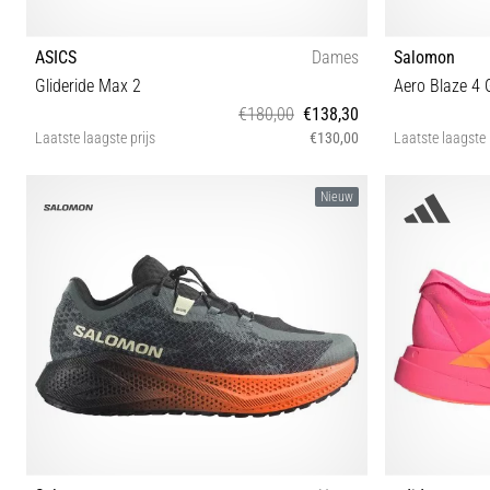
ASICS
Dames
Salomon
Glideride Max 2
Aero Blaze 4
€180,00
€138,30
Laatste laagste prijs
€130,00
Laatste laagste 
37½ 38 39 39½ 40 40½ 41½ 42 42½
37⅓ 38 
Nieuw