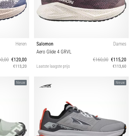
Heren
Salomon
Dames
Aero Glide 4 GRVL
0,00
€120,00
€160,00
€115,20
€113,20
Laatste laagste prijs
€113,60
⅓ 46 46⅔
38⅔ 39⅓ 40 40⅔ 41⅓ 42 42⅔
Nieuw
Nieuw