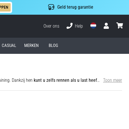
Geld terug garantie
PPEN
Over ons
Help
Gebruiker
winkel
CASUAL
MERKEN
BLOG
aining. Dankzij hen
kunt u zelfs rennen als u last heeft van lichte blessures
Toon meer