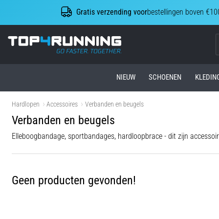
Gratis verzending voor
bestellingen boven €10
Top4Running.be
NIEUW
SCHOENEN
KLEDIN
Hardlopen
Accessoires
Verbanden en beugels
Verbanden en beugels
Elleboogbandage, sportbandages, hardloopbrace - dit zijn accessoires
Geen producten gevonden!