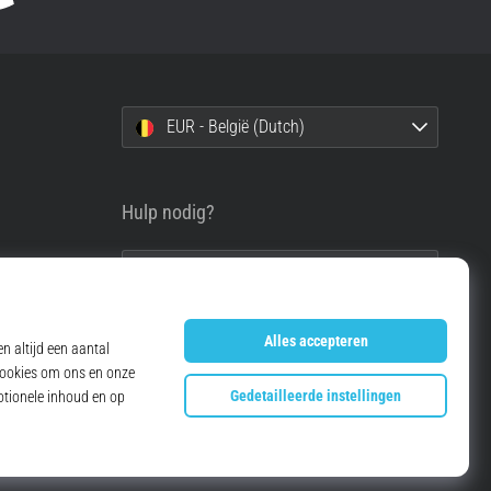
EUR - België (Dutch)
Hulp nodig?
info@top4running.be