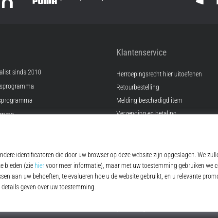
Klantenservice
list sinds 2010
Herroepingsrecht hier uitoefenen
psprogramma
Retourbestelling
sprogramma
Melding beschadigd item
Verzending en betaling
ramma
Vind de juiste maat
Kontakt
ingen
FAQ
Privacybeleid
© 2010 – 2026
Top4Running.be