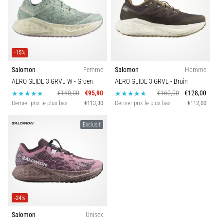
-15%
Salomon
Femme
Salomon
Homme
AERO GLIDE 3 GRVL W
- Groen
AERO GLIDE 3 GRVL
- Bruin
€160,00
€95,90
€160,00
€128,00
Dernier prix le plus bas
€113,30
Dernier prix le plus bas
€112,00
Exclusif
-24%
Salomon
Unisex