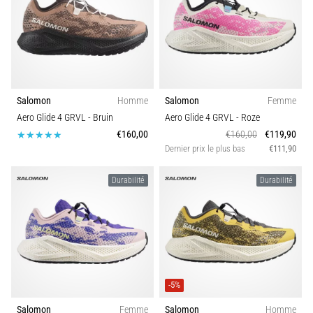
9 min. de lecture
Syndrome
de
l'essuie-
glace
:
Salomon
Homme
Salomon
Femme
causes,
Aero Glide 4 GRVL
- Bruin
Aero Glide 4 GRVL
- Roze
traitement
€160,00
€160,00
€119,90
et
Dernier prix le plus bas
€111,90
prévention
Durabilité
Durabilité
Le
syndrome
de
l'essuie-
glace,
également
connu
-5%
sous
le
Salomon
Femme
Salomon
Homme