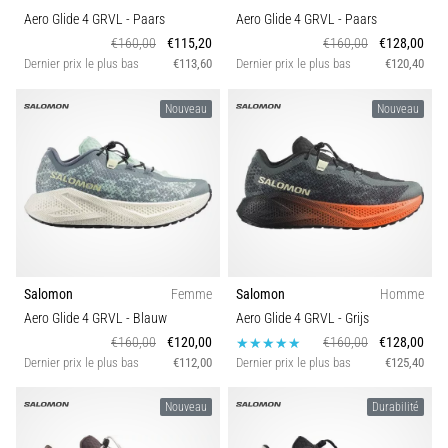
le
Largeur de la chaussure
Aero Glide 4 GRVL
- Paars
Aero Glide 4 GRVL
- Paars
shuttle
€160,00
€115,20
€160,00
€128,00
run
Dernier prix le plus bas
€113,60
Dernier prix le plus bas
€120,40
(test
Carbon
de
Nouveau
Nouveau
navette)
évalue
la
vitesse,
l'agilité
et
les
changements
de
Salomon
Femme
Salomon
Homme
direction.
Aero Glide 4 GRVL
- Blauw
Aero Glide 4 GRVL
- Grijs
Comment
€160,00
€120,00
€160,00
€128,00
le…
Dernier prix le plus bas
€112,00
Dernier prix le plus bas
€125,40
Nouveau
Durabilité
6. 8. 2026
•