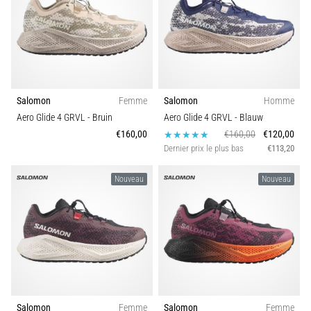
Modèle
1
•
7 min. de lecture
Fonction
Navette
et
Luc
Prix
Léger
Salomon
Femme
Salomon
Homme
:
Aero Glide 4 GRVL
- Bruin
Aero Glide 4 GRVL
- Blauw
Types de chaussures
qu’est-
€160,00
€160,00
€120,00
ce
Dernier prix le plus bas
€113,20
que
Collection
c’est
Nouveau
Nouveau
et
Type de parcours
comment
les
Durabilité
réaliser
?
En
Amorti
pratique,
Salomon
Femme
Salomon
Femme