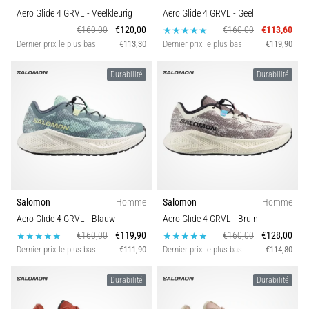
nom
Aero Glide 4 GRVL
- Veelkleurig
Aero Glide 4 GRVL
- Geel
de
€160,00
€120,00
€160,00
€113,60
syndrome
Dernier prix le plus bas
€113,30
Dernier prix le plus bas
€119,90
de
la
Durabilité
Durabilité
bandelette
ilio-
tibiale
(SBIT),
est
un…
Salomon
Homme
Salomon
Homme
Afficher
Aero Glide 4 GRVL
- Blauw
Aero Glide 4 GRVL
- Bruin
tous
€160,00
€119,90
€160,00
€128,00
les
Dernier prix le plus bas
€111,90
Dernier prix le plus bas
€114,80
articles
Durabilité
Durabilité