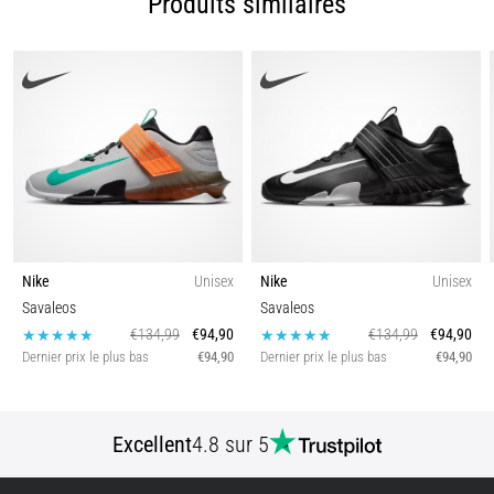
Produits similaires
l'une…
Afficher
tous
les
articles
Nike
Unisex
Nike
Unisex
Savaleos
Savaleos
€134,99
€94,90
€134,99
€94,90
Dernier prix le plus bas
€94,90
Dernier prix le plus bas
€94,90
Excellent
4.8 sur 5