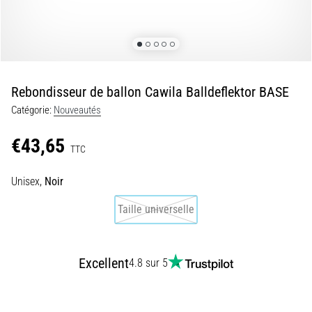
de
douleurs
aux
genoux
pendant
Rebondisseur de ballon Cawila Balldeflektor BASE
et
Catégorie:
Nouveautés
après
la
€43,65
course
TTC
Le
Unisex,
Noir
mal
de
Taille universelle
genou
touchera
chaque
Excellent
4.8 sur 5
coureur
au
moins
une