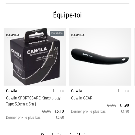
et
traitements
Équipe-toi
Vous
souffrez
Durabilité
d'une
douleur
vive
au
talon
pendant
ou
après
votre
Cawila
Unisex
Cawila
Unisex
entraînement
Cawila SPORTSCARE Kinesiology
Cawila GEAR
?
Tape 5,0cm x 5m |
€1,95
€1,90
L'aponévrosite
€6,95
€6,10
Dernier prix le plus bas
€1,90
plantaire
Dernier prix le plus bas
€5,60
en
est