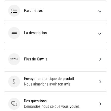
fois
dans
Paramètres
sa
vie,
qu'il
soit
La description
amateur
ou
professionnel.
Quelles…
Plus de Cawila
Cawila
5. 8. 2026
•
Envoyer une critique de produit
7 min. de lecture
Envoyer une critique de produit
Nous aimerions avoir ton avis
Aponévrosite
plantaire
:
Des questions
symptômes,
Des questions
Demandez nous ce que vous voulez
causes