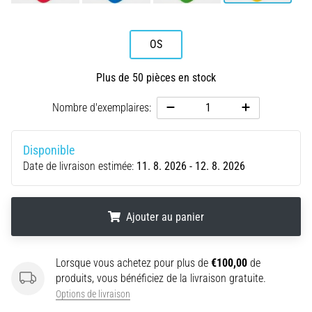
après
votre
entraînement
OS
?
L'aponévrosite
Plus de 50 pièces en stock
plantaire
en
Nombre d'exemplaires:
est
l'une…
Disponible
Date de livraison estimée:
11. 8. 2026 - 12. 8. 2026
5. 8. 2026
•
10 min. de lecture
Ajouter au panier
Surcharge
glucidique
.
.
.
:
Lorsque vous achetez pour plus de
€100,00
de
quel
produits, vous bénéficiez de la livraison gratuite.
est
Options de livraison
son