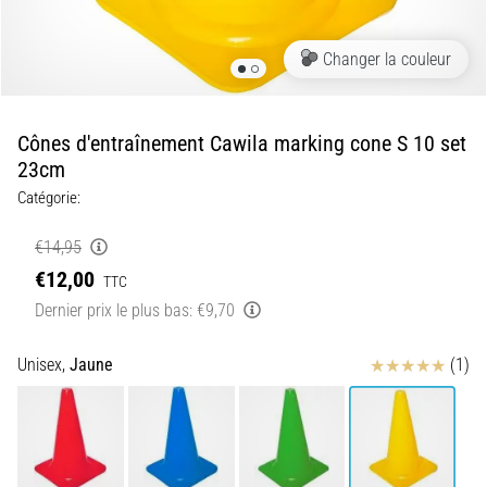
5. 8. 2026
•
Changer la couleur
7 min. de lecture
Aponévrosite
plantaire
Cônes d'entraînement Cawila marking cone S 10 set
:
23cm
symptômes,
Catégorie:
causes
et
€14,95
traitements
€12,00
TTC
Vous
Dernier prix le plus bas:
€9,70
souffrez
d'une
douleur
Avis
Unisex,
Jaune
(1)
vive
au
talon
pendant
ou