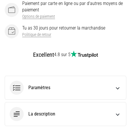
Paiement par carte en ligne ou par d'autres moyens de
impact
paiement
sur
Options de paiement
la
performance
Tu as 30 jours pour retourner la marchandise
en
Politique de retour
course
à
Excellent
4.8 sur 5
pied
?
On
dit
que
Paramètres
la
surcompensation
en
glucides
La description
améliore
les
performances