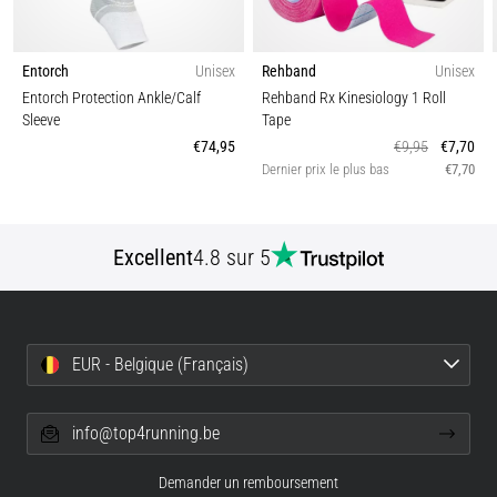
Entorch
Unisex
Rehband
Unisex
Entorch Protection Ankle/Calf
Rehband Rx Kinesiology 1 Roll
Sleeve
Tape
€74,95
€9,95
€7,70
Dernier prix le plus bas
€7,70
Excellent
4.8 sur 5
EUR - Belgique (Français)
info@top4running.be
Demander un remboursement