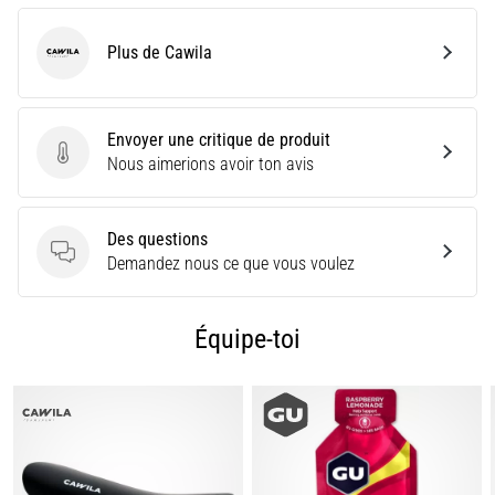
d'endurance.
Est-
Plus de Cawila
Cawila
ce
vraiment
vrai
Envoyer une critique de produit
?
Envoyer une critique de produit
Nous aimerions avoir ton avis
Découvrez
en…
Des questions
Des questions
Demandez nous ce que vous voulez
Afficher
tous
les
Équipe-toi
articles