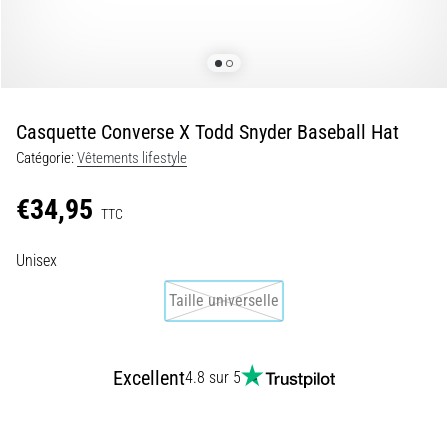
•
7 min. de lecture
Navette
et
Luc
Casquette Converse X Todd Snyder Baseball Hat
Léger
Catégorie:
Vêtements lifestyle
:
qu’est-
€34,95
ce
TTC
que
c’est
Unisex
et
Taille universelle
comment
les
réaliser
Excellent
?
4.8 sur 5
En
pratique,