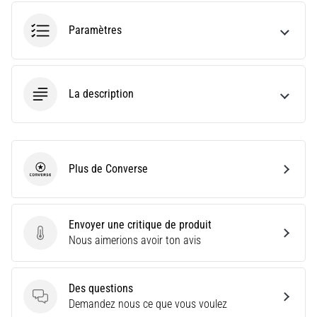
le
shuttle
Paramètres
run
(test
de
navette)
La description
évalue
la
vitesse,
l'agilité
et
Plus de Converse
les
Converse
changements
de
direction.
Envoyer une critique de produit
Comment
Envoyer une critique de produit
Nous aimerions avoir ton avis
le…
Des questions
6. 8. 2026
Des questions
Demandez nous ce que vous voulez
•