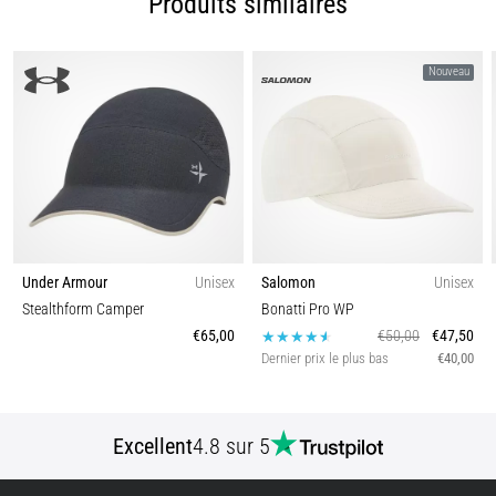
Produits similaires
nom
de
syndrome
Nouveau
de
la
bandelette
ilio-
tibiale
(SBIT),
est
un…
Under Armour
Unisex
Salomon
Unisex
Stealthform Camper
Bonatti Pro WP
Afficher
€65,00
€50,00
€47,50
Dernier prix le plus bas
€40,00
tous
les
articles
Excellent
4.8 sur 5