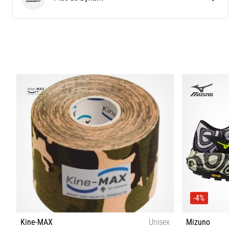
Dynafit
-4%
Kine-MAX
Unisex
Mizuno