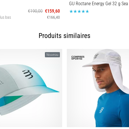
€190,00
€159,60
plus bas
€166,40
7 39 43 44 44½ 46½
OS
Produits similaires
Nouveau