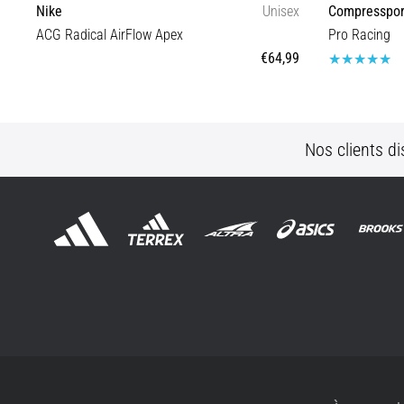
Nike
Unisex
Compresspor
ACG Radical AirFlow Apex
Pro Racing
€64,99
S M L
Nos clients di