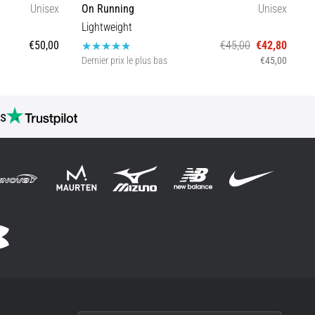
Unisex
On Running
Unisex
N
Lightweight
D
€50,00
€45,00
€42,80
Dernier prix le plus bas
€45,00
OS
s