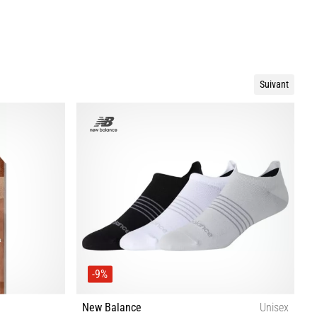
Suivant
-9%
New Balance
Unisex
D