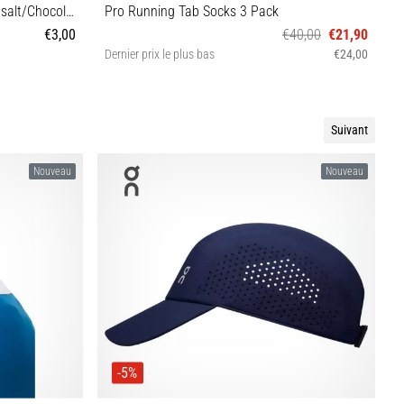
GU Roctane Energy Gel 32 g Sea salt/Chocolate
Pro Running Tab Socks 3 Pack
T
€3,00
€40,00
€21,90
Dernier prix le plus bas
€24,00
35-38 S 37-42 M 41-46 L 47-52 XL
Suivant
Nouveau
Nouveau
-5%