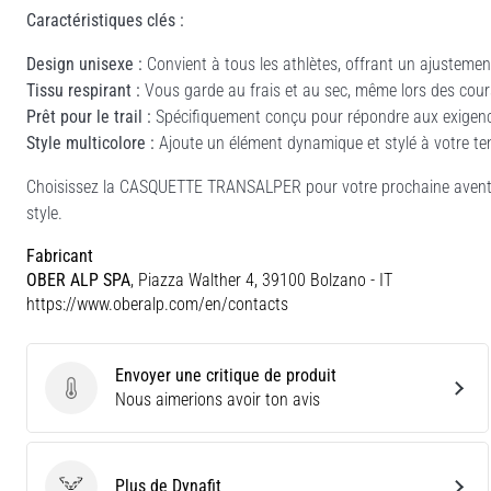
Caractéristiques clés :
Design unisexe :
Convient à tous les athlètes, offrant un ajusteme
Tissu respirant :
Vous garde au frais et au sec, même lors des cour
Prêt pour le trail :
Spécifiquement conçu pour répondre aux exigence
Style multicolore :
Ajoute un élément dynamique et stylé à votre te
Choisissez la CASQUETTE TRANSALPER pour votre prochaine aventure
style.
Fabricant
OBER ALP SPA
, Piazza Walther 4, 39100 Bolzano - IT
https://www.oberalp.com/en/contacts
Envoyer une critique de produit
Envoyer une critique de produit
Nous aimerions avoir ton avis
Plus de Dynafit