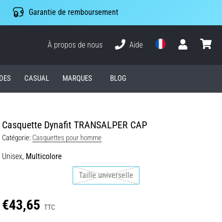
Garantie de remboursement
À propos de nous
Aide
Utilisateur
Panier
DES
CASUAL
MARQUES
BLOG
Casquette Dynafit TRANSALPER CAP
Catégorie:
Casquettes pour homme
Unisex,
Multicolore
Taille universelle
€43,65
TTC