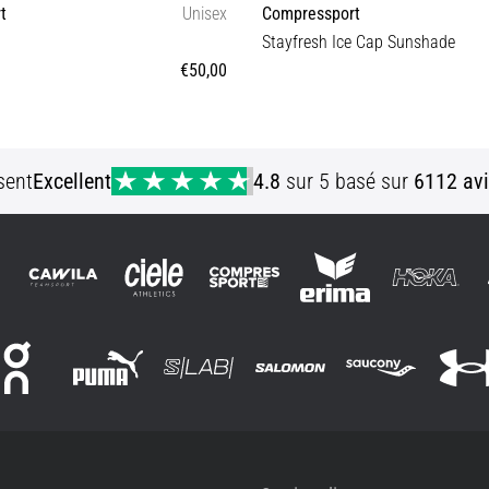
t
Unisex
Compressport
Stayfresh Ice Cap Sunshade
€50,00
OS
OS
sent
Excellent
4.8
sur 5 basé sur
6112 avi