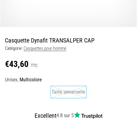
•
7 min. de lecture
Navette
et
Luc
Casquette Dynafit TRANSALPER CAP
Léger
Catégorie:
Casquettes pour homme
:
qu’est-
€43,60
ce
TTC
que
c’est
Unisex,
Multicolore
et
Taille universelle
comment
les
réaliser
Excellent
?
4.8 sur 5
En
pratique,