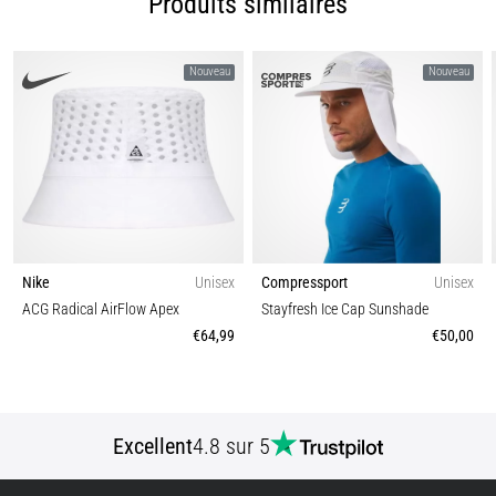
Produits similaires
nom
de
syndrome
Nouveau
Nouveau
de
la
bandelette
ilio-
tibiale
(SBIT),
est
un…
Nike
Unisex
Compressport
Unisex
ACG Radical AirFlow Apex
Stayfresh Ice Cap Sunshade
Afficher
€64,99
€50,00
tous
les
articles
Excellent
4.8 sur 5