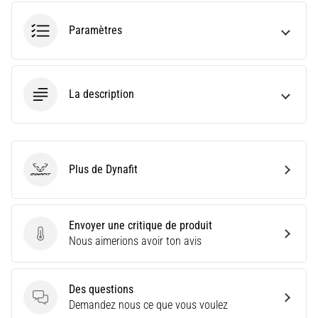
le
shuttle
Paramètres
run
(test
de
navette)
La description
évalue
la
vitesse,
l'agilité
et
Plus de Dynafit
les
Dynafit
changements
de
direction.
Envoyer une critique de produit
Comment
Envoyer une critique de produit
Nous aimerions avoir ton avis
le…
Des questions
6. 8. 2026
Des questions
Demandez nous ce que vous voulez
•