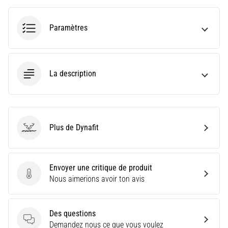
fois
dans
Paramètres
sa
vie,
qu'il
soit
La description
amateur
ou
professionnel.
Quelles…
Plus de Dynafit
Dynafit
5. 8. 2026
•
7 min. de lecture
Envoyer une critique de produit
Aponévrosite
Envoyer une critique de produit
Nous aimerions avoir ton avis
plantaire
:
symptômes,
Des questions
Des questions
Demandez nous ce que vous voulez
causes