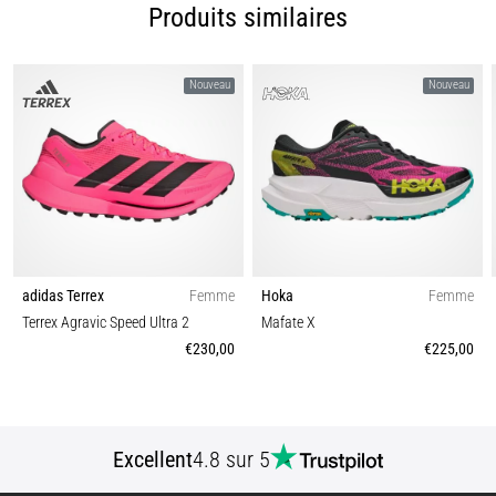
l'une…
Produits similaires
Afficher
Nouveau
Nouveau
tous
les
articles
adidas Terrex
Femme
Hoka
Femme
Terrex Agravic Speed Ultra 2
Mafate X
€230,00
€225,00
Excellent
4.8 sur 5