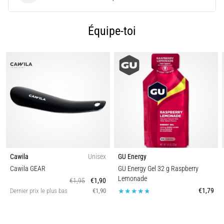
et
traitements
Équipe-toi
Vous
souffrez
d'une
douleur
vive
au
talon
pendant
ou
après
votre
Cawila
Unisex
GU Energy
entraînement
Cawila GEAR
GU Energy Gel 32 g Raspberry
?
Lemonade
L'aponévrosite
€1,95
€1,90
€1,79
Dernier prix le plus bas
€1,90
plantaire
en
est