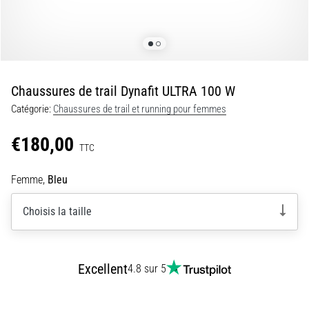
de
douleurs
aux
genoux
pendant
Chaussures de trail Dynafit ULTRA 100 W
et
Catégorie:
Chaussures de trail et running pour femmes
après
la
€180,00
course
TTC
Le
Femme,
Bleu
mal
de
Choisis la taille
genou
touchera
chaque
coureur
Excellent
4.8 sur 5
au
moins
une