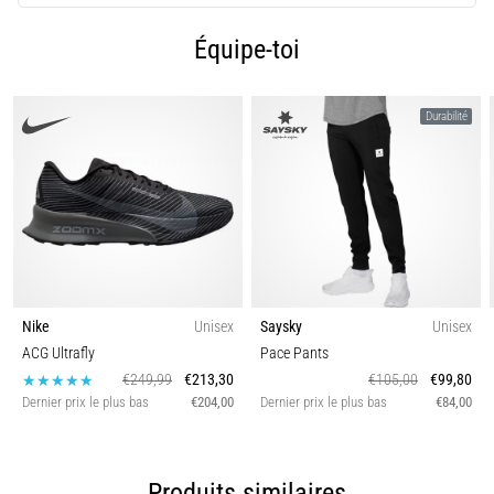
l'une…
Équipe-toi
Afficher
tous
Durabilité
les
articles
Nike
Unisex
Saysky
Unisex
ACG Ultrafly
Pace Pants
€249,99
€213,30
€105,00
€99,80
Dernier prix le plus bas
€204,00
Dernier prix le plus bas
€84,00
Produits similaires