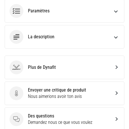
et
Paramètres
traitements
Vous
souffrez
d'une
La description
douleur
vive
au
talon
pendant
Plus de Dynafit
Dynafit
ou
après
votre
Envoyer une critique de produit
entraînement
Envoyer une critique de produit
Nous aimerions avoir ton avis
?
L'aponévrosite
plantaire
Des questions
en
Des questions
Demandez nous ce que vous voulez
est