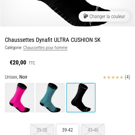
de
douleurs
Changer la couleur
aux
genoux
pendant
Chaussettes Dynafit ULTRA CUSHION SK
et
Catégorie:
Chaussettes pour homme
après
la
€20,00
TTC
course
Le
Avis
Unisex,
Noir
(4)
mal
de
genou
touchera
chaque
coureur
au
moins
35-38
39-42
43-46
une