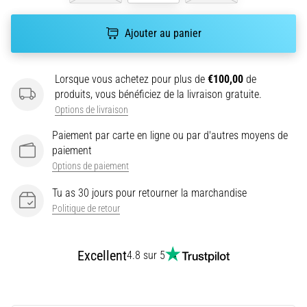
fois
dans
Ajouter au panier
sa
vie,
qu'il
Lorsque vous achetez pour plus de
€100,00
de
soit
produits, vous bénéficiez de la livraison gratuite.
amateur
Options de livraison
ou
professionnel.
Paiement par carte en ligne ou par d'autres moyens de
Quelles…
paiement
Options de paiement
5. 8. 2026
Tu as 30 jours pour retourner la marchandise
•
Politique de retour
7 min. de lecture
Aponévrosite
Excellent
plantaire
4.8 sur 5
:
symptômes,
causes