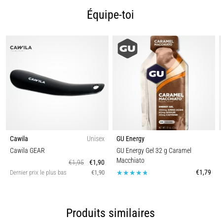
9 min. de lecture
Équipe-toi
Syndrome
de
l'essuie-
glace
:
causes,
traitement
et
prévention
Le
Cawila
Unisex
GU Energy
syndrome
Cawila GEAR
GU Energy Gel 32 g Caramel
de
Macchiato
€1,95
€1,90
l'essuie-
€1,79
Dernier prix le plus bas
€1,90
glace,
également
connu
sous
Produits similaires
le