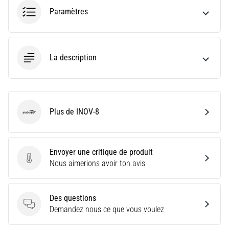
le
Paramètres
shuttle
run
(test
de
La description
navette)
évalue
la
vitesse,
l'agilité
Plus de INOV-8
et
INOV-8
les
changements
de
Envoyer une critique de produit
direction.
Envoyer une critique de produit
Nous aimerions avoir ton avis
Comment
le…
Des questions
Des questions
Demandez nous ce que vous voulez
6. 8. 2026
•