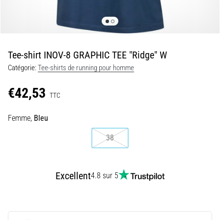
•
7 min. de lecture
Navette
et
Tee-shirt INOV-8 GRAPHIC TEE "Ridge" W
Luc
Léger
Catégorie:
Tee-shirts de running pour homme
:
€42,53
qu’est-
TTC
ce
que
Femme,
Bleu
c’est
38
et
comment
les
réaliser
Excellent
4.8 sur 5
?
En
pratique,