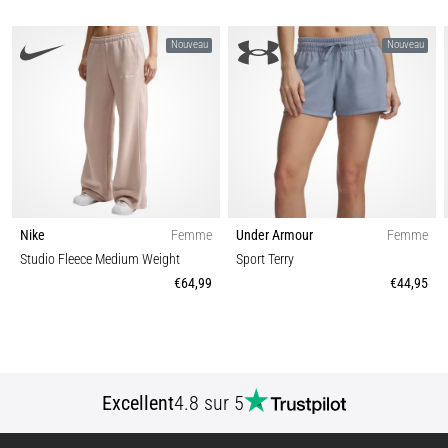
nom
de
Nouveau
Nouveau
syndrome
de
la
bandelette
ilio-
tibiale
(SBIT),
est
un…
Nike
Femme
Under Armour
Femme
Studio Fleece Medium Weight
Sport Terry
€64,99
€44,95
Afficher
tous
les
articles
Excellent
4.8 sur 5