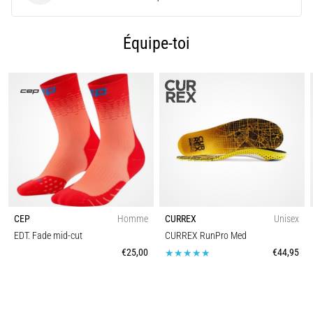
et
traitements
Équipe-toi
Vous
souffrez
d'une
douleur
vive
au
talon
pendant
ou
après
votre
CEP
Homme
CURREX
Unisex
entraînement
EDT. Fade mid-cut
CURREX RunPro Med
?
L'aponévrosite
€25,00
€44,95
plantaire
en
est