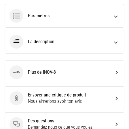
fois
dans
Paramètres
sa
vie,
qu'il
soit
La description
amateur
ou
professionnel.
Quelles…
Plus de INOV-8
INOV-8
5. 8. 2026
•
7 min. de lecture
Envoyer une critique de produit
Aponévrosite
Envoyer une critique de produit
Nous aimerions avoir ton avis
plantaire
:
symptômes,
Des questions
Des questions
Demandez nous ce que vous voulez
causes