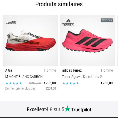
l'une…
Produits similaires
Afficher
Nouveau
tous
les
articles
Altra
Homme
adidas Terrex
Homme
M MONT BLANC CARBON
Terrex Agravic Speed Ultra 2
€260,00
€208,00
€230,00
Dernier prix le plus bas
€208,00
Excellent
4.8 sur 5