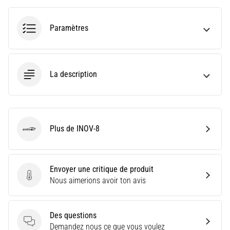
le
shuttle
run
Paramètres
(test
de
navette)
évalue
La description
la
vitesse,
l'agilité
et
les
Plus de INOV-8
INOV-8
changements
de
direction.
Envoyer une critique de produit
Comment
Envoyer une critique de produit
Nous aimerions avoir ton avis
le…
6. 8. 2026
Des questions
•
Des questions
Demandez nous ce que vous voulez