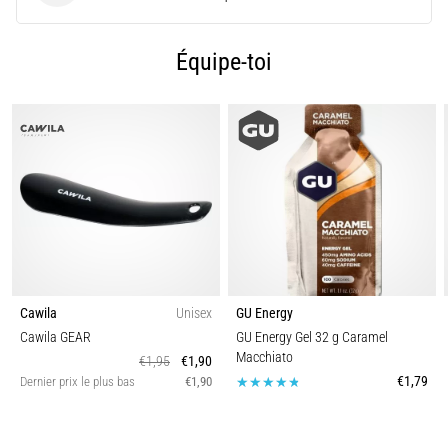
9 min. de lecture
Syndrome
Équipe-toi
de
l'essuie-
glace
:
causes,
traitement
et
prévention
Le
syndrome
de
Cawila
Unisex
GU Energy
l'essuie-
Cawila GEAR
GU Energy Gel 32 g Caramel
glace,
Macchiato
€1,95
€1,90
également
€1,79
Dernier prix le plus bas
€1,90
connu
sous
le