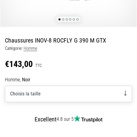
•
7 min. de lecture
Navette
et
Luc
Chaussures INOV-8 ROCFLY G 390 M GTX
Léger
Catégorie:
Homme
:
qu’est-
€143,00
ce
TTC
que
c’est
Homme,
Noir
et
comment
Choisis la taille
les
réaliser
?
Excellent
4.8 sur 5
En
pratique,