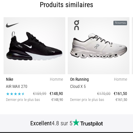
Produits similaires
nom
de
syndrome
Nouveau
de
la
bandelette
ilio-
tibiale
(SBIT),
est
un…
Nike
Homme
On Running
Homme
AIR MAX 270
Cloud X 5
Afficher
€159,99
€148,90
€170,00
€161,50
tous
Dernier prix le plus bas
€148,90
Dernier prix le plus bas
€161,50
les
articles
Excellent
4.8 sur 5