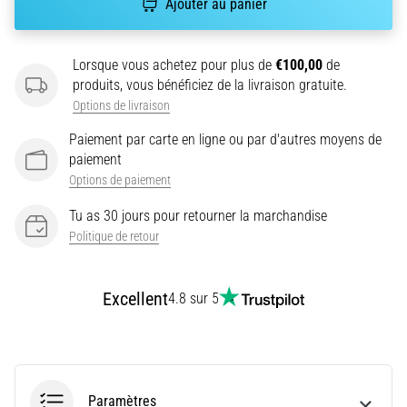
Ajouter au panier
le
shuttle
run
Lorsque vous achetez pour plus de
€100,00
de
(test
produits, vous bénéficiez de la livraison gratuite.
de
navette)
Options de livraison
évalue
Paiement par carte en ligne ou par d'autres moyens de
la
paiement
vitesse,
Options de paiement
l'agilité
et
Tu as 30 jours pour retourner la marchandise
les
Politique de retour
changements
de
direction.
Excellent
4.8 sur 5
Comment
le…
6. 8. 2026
•
Paramètres