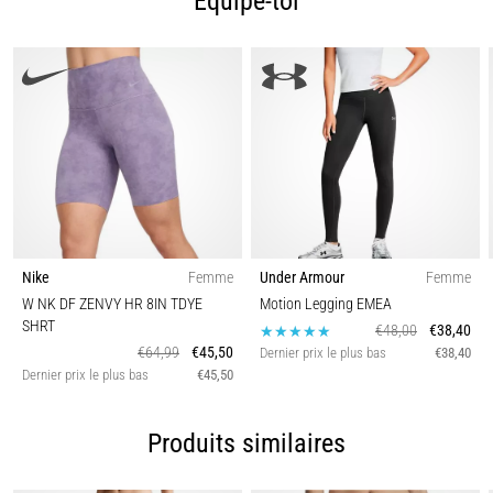
Équipe-toi
nom
de
syndrome
de
la
bandelette
ilio-
tibiale
(SBIT),
est
un…
Nike
Femme
Under Armour
Femme
W NK DF ZENVY HR 8IN TDYE
Motion Legging EMEA
SHRT
€48,00
€38,40
Afficher
€64,99
€45,50
Dernier prix le plus bas
€38,40
tous
Dernier prix le plus bas
€45,50
les
articles
Produits similaires