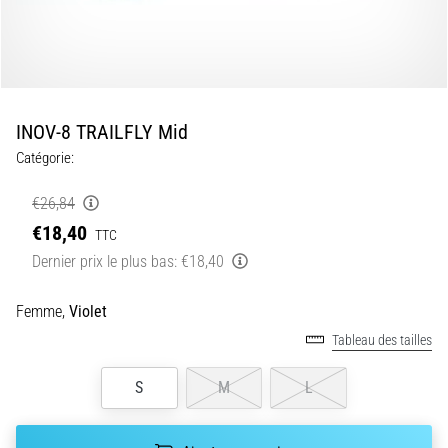
•
7 min. de lecture
Navette
et
Luc
INOV-8 TRAILFLY Mid
Léger
Catégorie:
:
qu’est-
€26,84
ce
€18,40
que
TTC
c’est
Dernier prix le plus bas:
€18,40
et
comment
Femme,
Violet
les
Tableau des tailles
réaliser
?
S
M
L
En
pratique,