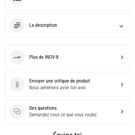
9 min. de lecture
Syndrome
de
La description
l'essuie-
glace
:
causes,
traitement
Plus de INOV-8
INOV-8
et
prévention
Le
Envoyer une critique de produit
syndrome
Envoyer une critique de produit
Nous aimerions avoir ton avis
de
l'essuie-
glace,
Des questions
également
Des questions
Demandez nous ce que vous voulez
connu
sous
le