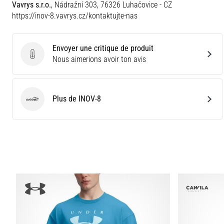
Vavrys s.r.o.
, Nádražní 303, 76326 Luhačovice - CZ
https://inov-8.vavrys.cz/kontaktujte-nas
Envoyer une critique de produit
Envoyer une critique de produit
Nous aimerions avoir ton avis
Plus de INOV-8
INOV-8