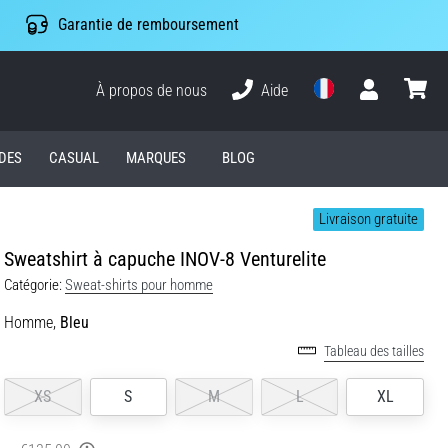
Garantie de remboursement
À propos de nous
Aide
Utilisateur
Panier
DES
CASUAL
MARQUES
BLOG
Livraison gratuite
Sweatshirt à capuche INOV-8 Venturelite
Catégorie:
Sweat-shirts pour homme
Homme,
Bleu
Tableau des tailles
XS
S
M
L
XL