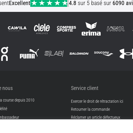
sent
Excellent
4.8
sur 5 basé sur
6090 avi
e nous
Service client
 la course depuis 2010
Exercer le droit de rétractation ici
élité
Retourner la commande
mbassadeur
Réclamer un article défectueux
Expédition et paiement
filiation