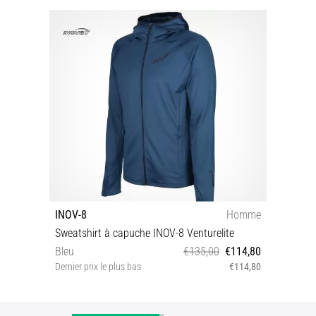
INOV-8
Homme
Sweatshirt à capuche INOV-8 Venturelite
Bleu
€135,00
€114,80
Dernier prix le plus bas
€114,80
S XL