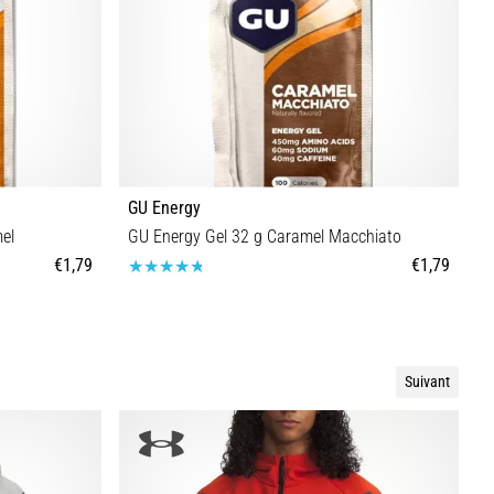
GU Energy
G
el
GU Energy Gel 32 g Caramel Macchiato
G
€1,79
€1,79
Taille universelle
Suivant