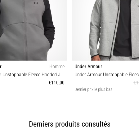
r
Homme
Under Armour
Under Armour Unstoppable Fleece Hooded Jacket
€110,00
€1
Dernier prix le plus bas
S M L XL XXL
S M L XL XXL
Derniers produits consultés