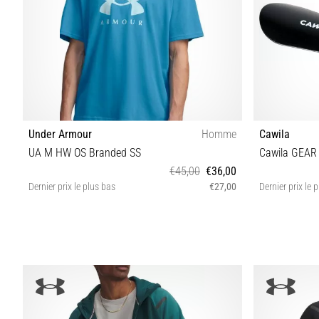
Under Armour
Homme
Cawila
UA M HW OS Branded SS
Cawila GEAR
€45,00
€36,00
Dernier prix le plus bas
€27,00
Dernier prix le 
S M L XXL