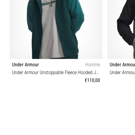
Under Armour
Homme
Under Armou
Under Armour Unstoppable Fleece Hooded Jacket
€110,00
S M L XL XXL