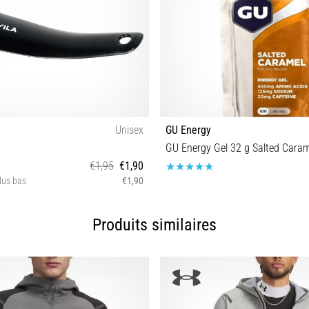
Unisex
GU Energy
GU Energy Gel 32 g Salted Caram
€1,95
€1,90
plus bas
€1,90
Taille universelle
Taille universelle
Produits similaires