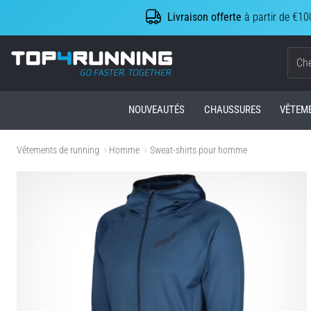
Livraison offerte
à partir de €10
Top4Running.be
NOUVEAUTÉS
CHAUSSURES
VÊTEM
Vêtements de running
Homme
Sweat-shirts pour homme