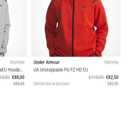
Homme
Under Armour
Homme
U
Under Armour Unstoppable FleeceEU Hooded Jacket
UA Unstoppable Flc FZ HD EU
U
10,00
€88,00
€110,00
€82,50
€88,00
Dernier prix le plus bas
€82,50
D
S L XL XXL