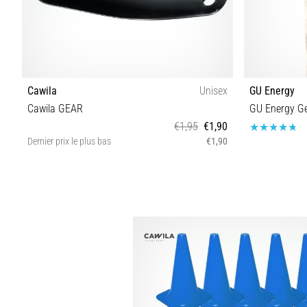
Cawila
Unisex
GU Energy
Cawila GEAR
GU Energy Ge
€1,95
€1,90
Dernier prix le plus bas
€1,90
Taille universelle