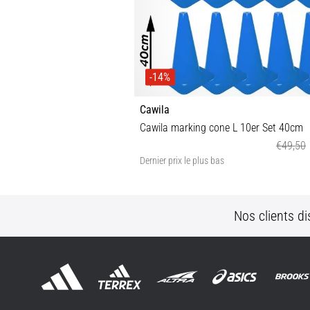
-14%
Cawila
Cawila marking cone L 10er Set 40cm
€49,50
Dernier prix le plus bas
OS
Nos clients di