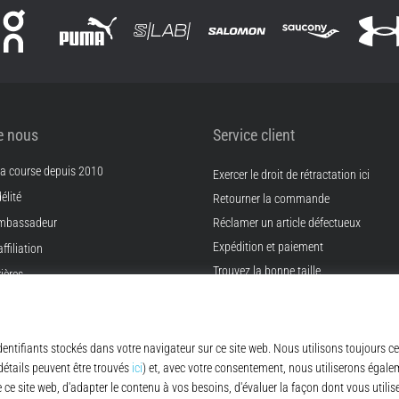
e nous
Service client
 la course depuis 2010
Exercer le droit de rétractation ici
élité
Retourner la commande
mbassadeur
Réclamer un article défectueux
Expédition et paiement
filiation
Trouvez la bonne taille
ières
Contact
s cookies
FAQ
érales
Règles de protection des données pers