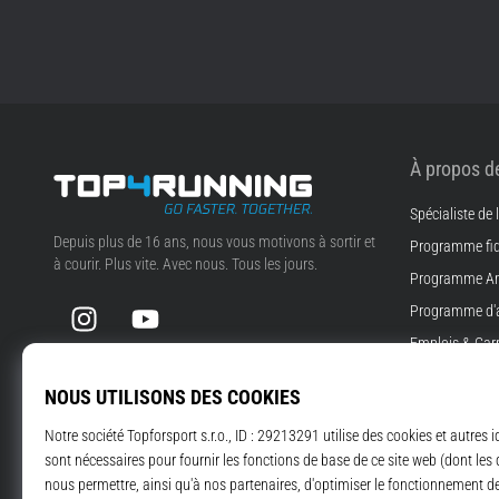
À propos d
Spécialiste de
Top4Running.be
Depuis plus de 16 ans, nous vous motivons à sortir et
Programme fid
à courir. Plus vite. Avec nous. Tous les jours.
Programme A
Instagram
YouTube
Programme d'af
Emplois & Carr
Paramètres de
Conditions gén