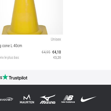
Unisex
g cone L 40cm
€4,95
€4,10
rix le plus bas
€3,20
OS
s