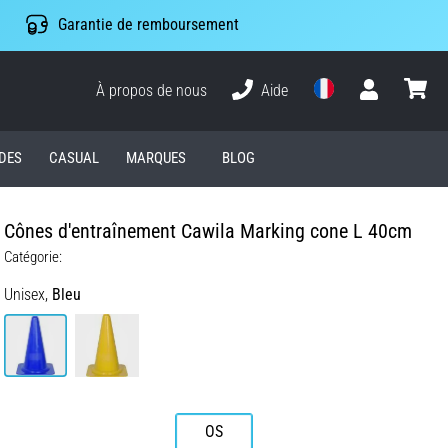
Garantie de remboursement
À propos de nous
Aide
Utilisateur
Panier
DES
CASUAL
MARQUES
BLOG
Cônes d'entraînement Cawila Marking cone L 40cm
Catégorie:
Unisex,
Bleu
OS