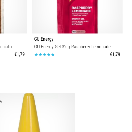
GU Energy
G
chiato
GU Energy Gel 32 g Raspberry Lemonade
G
€1,79
€1,79
Taille universelle