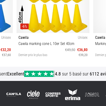
-6%
Unisex
Cawila
Unisex
Cawila
Cawila marking cone L 10er Set 40cm
Markin
€32,20
€49,50
€36,80
€37,60
Dernier prix le plus bas
€39,20
Dernier p
OS
sent
Excellent
4.8
sur 5 basé sur
6112 avi