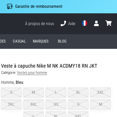
Garantie de remboursement
À propos de nous
Aide
Utilisateur
Panier
DES
CASUAL
MARQUES
BLOG
Veste à capuche Nike M NK ACDMY18 RN JKT
Catégorie:
Vestes pour homme
Homme,
Bleu
S
M
L
XL
XXL
3XL
4XL
XS
S
M
L
XL
XXL