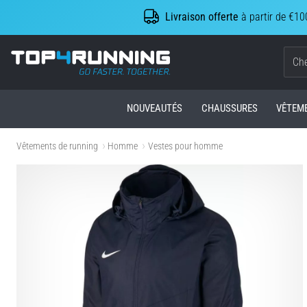
Livraison offerte
à partir de €10
Top4Running.be
NOUVEAUTÉS
CHAUSSURES
VÊTEM
Vêtements de running
Homme
Vestes pour homme