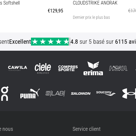
s Softshell
CLOUDSTRIKE ANORAK
€129,95
€17
Dernier prix le plus bas
S M L XL XXL 3XL
S M L XL
sent
Excellent
4.8
sur 5 basé sur
6115 avi
e nous
Service client