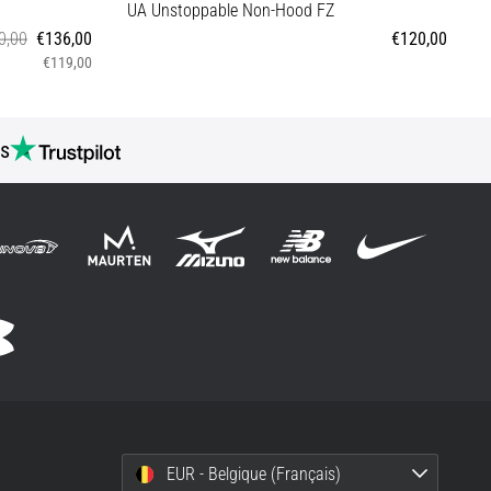
UA Unstoppable Non-Hood FZ
C
0,00
€136,00
€120,00
€119,00
D
L
s
EUR - Belgique (Français)