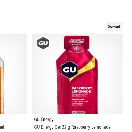
Suivant
GU Energy
G
el
GU Energy Gel 32 g Raspberry Lemonade
G