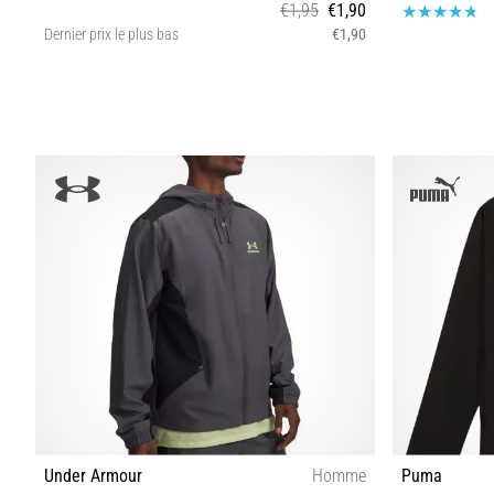
€1,95
€1,90
Dernier prix le plus bas
€1,90
Taille universelle
Under Armour
Homme
Puma