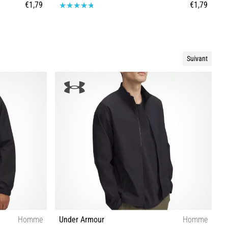
€1,79
€1,79
Taille universelle
Suivant
Homme
Under Armour
Homme
U