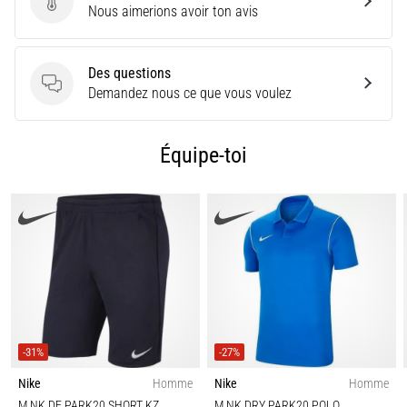
Envoyer une critique de produit
Nous aimerions avoir ton avis
nom
de
syndrome
Des questions
de
Des questions
Demandez nous ce que vous voulez
la
bandelette
ilio-
Équipe-toi
tibiale
(SBIT),
est
un…
Afficher
tous
les
articles
-31%
-27%
Nike
Homme
Nike
Homme
M NK DF PARK20 SHORT KZ
M NK DRY PARK20 POLO