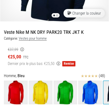
•
7 min. de lecture
Changer la couleur
Navette
et
Luc
Veste Nike M NK DRY PARK20 TRK JKT K
Léger
Catégorie:
Vestes pour homme
:
qu’est-
€37,99
ce
€25,00
que
TTC
c’est
Dernier prix le plus bas:
€25,50
Remise
et
comment
Avis
Homme,
Bleu
(48)
les
réaliser
?
En
pratique,