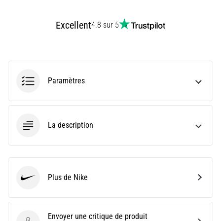
9 min. de lecture
Syndrome
Excellent
4.8 sur 5
de
l'essuie-
glace
:
causes,
Paramètres
traitement
et
prévention
La description
Le
syndrome
de
l'essuie-
glace,
Plus de Nike
Nike
également
connu
sous
Envoyer une critique de produit
le