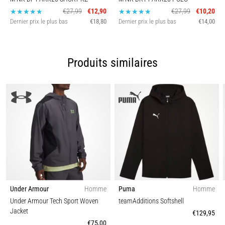
€27,99
€12,90
€27,99
€10,20
Dernier prix le plus bas
€18,80
Dernier prix le plus bas
€14,00
Produits similaires
Under Armour
Homme
Puma
Homme
Under Armour Tech Sport Woven
teamAdditions Softshell
Jacket
€129,95
€75,00