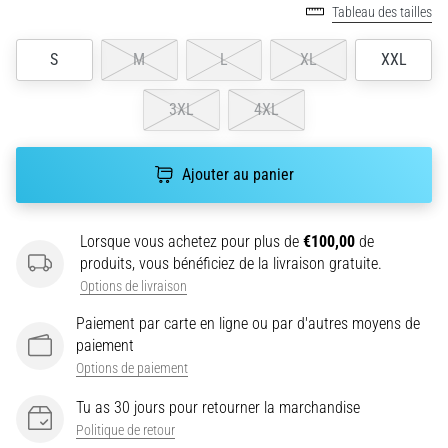
le
Tableau des tailles
shuttle
run
S
M
L
XL
XXL
(test
de
3XL
4XL
navette)
évalue
la
Ajouter au panier
vitesse,
l'agilité
et
Lorsque vous achetez pour plus de
€100,00
de
les
produits, vous bénéficiez de la livraison gratuite.
changements
Options de livraison
de
direction.
Paiement par carte en ligne ou par d'autres moyens de
Comment
paiement
le…
Options de paiement
Tu as 30 jours pour retourner la marchandise
6. 8. 2026
Politique de retour
•