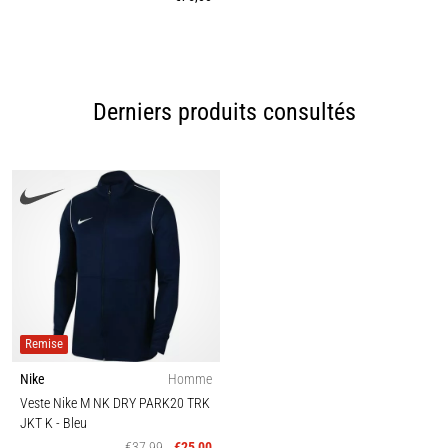
Derniers produits consultés
Remise
Nike
Homme
Veste Nike M NK DRY PARK20 TRK
JKT K
- Bleu
€37,99
€25,00