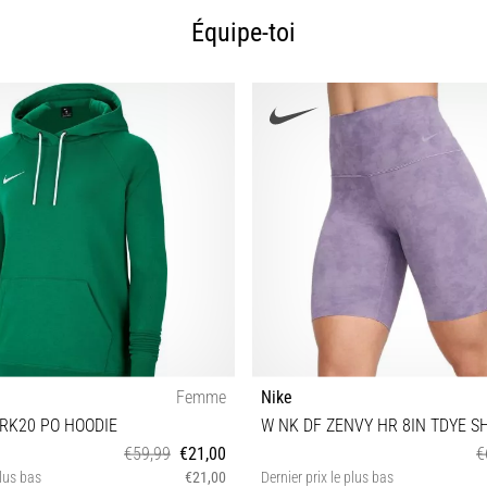
Équipe-toi
Femme
Nike
ARK20 PO HOODIE
W NK DF ZENVY HR 8IN TDYE S
€59,99
€21,00
€
plus bas
€21,00
Dernier prix le plus bas