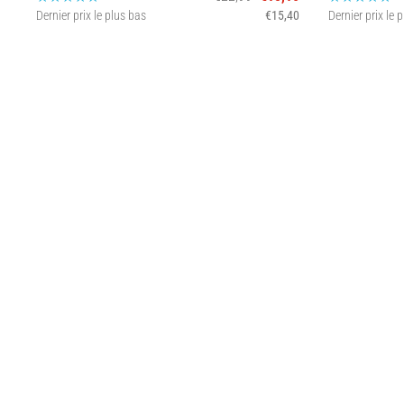
Dernier prix le plus bas
€15,40
Dernier prix le 
3XL L XL XXL