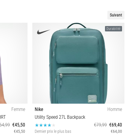
Suivant
Durabilité
Femme
Nike
Homme
N
HRT
Utility Speed 27L Backpack
64,99
€45,50
€79,99
€69,40
€45,50
Dernier prix le plus bas
€64,00
D