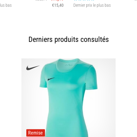
plus bas
€15,40
Dernier prix le plus bas
XL
XS L XL
Derniers produits consultés
Remise