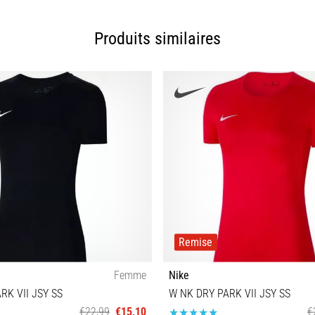
XS
XS L
Produits similaires
Remise
Femme
Nike
RK VII JSY SS
W NK DRY PARK VII JSY SS
€22,99
€15,10
€