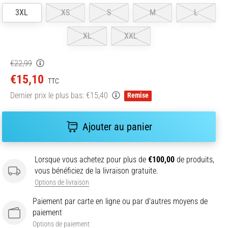
3XL
XS
S
M
L
XL
XXL
€22,99
€15,10
TTC
Dernier prix le plus bas:
€15,40
Remise
Ajouter au panier
Lorsque vous achetez pour plus de
€100,00
de produits,
vous bénéficiez de la livraison gratuite.
Options de livraison
Paiement par carte en ligne ou par d'autres moyens de
paiement
Options de paiement