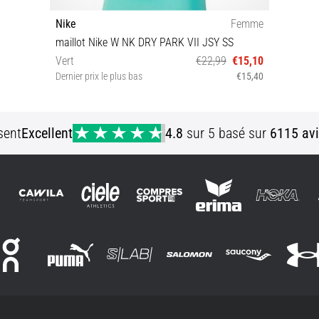
Nike
Femme
maillot Nike W NK DRY PARK VII JSY SS
Vert
€22,99
€15,10
Dernier prix le plus bas
€15,40
3XL
sent
Excellent
4.8
sur 5 basé sur
6115 avi