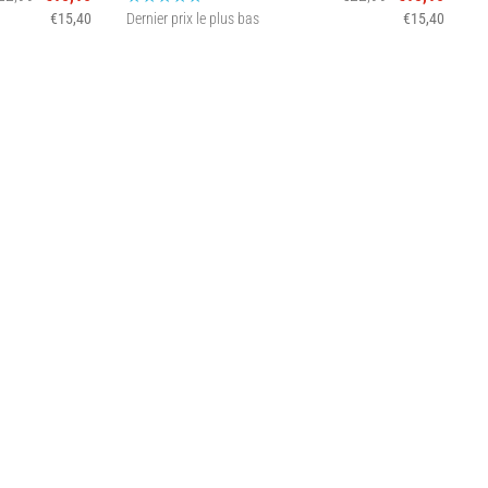
€15,40
Dernier prix le plus bas
€15,40
D
L XL