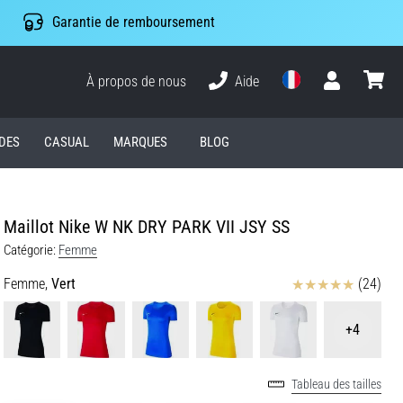
Garantie de remboursement
À propos de nous
Aide
Utilisateur
Panier
DES
CASUAL
MARQUES
BLOG
Maillot Nike W NK DRY PARK VII JSY SS
Catégorie:
Femme
Avis
Femme,
Vert
(24)
+4
Tableau des tailles