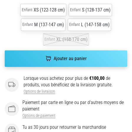
partie
des
XS (122-128 cm)
S (128-137 cm)
Enfant
Enfant
outils
d'entraînement
M (137-147 cm)
L (147-158 cm)
Enfant
Enfant
les
plus
XL (158-170 cm)
Enfant
populaires
et
les
Ajouter au panier
plus
utilisés.
Quels
Lorsque vous achetez pour plus de
€100,00
de
avantages…
produits, vous bénéficiez de la livraison gratuite.
Options de livraison
7. 8. 2026
Paiement par carte en ligne ou par d'autres moyens de
•
paiement
10 min. de lecture
Options de paiement
Entraînement
au
Tu as 30 jours pour retourner la marchandise