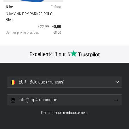
Nike
Enfant
Nike Y NK DRY PARK20 POLO
-
Bleu
€22,99
€8,00
Dernier prix le plus bas
€8,00
Excellent
4.8 sur 5
EUR - Belgique (Français)
info@top4running.be
Demander un remboursement