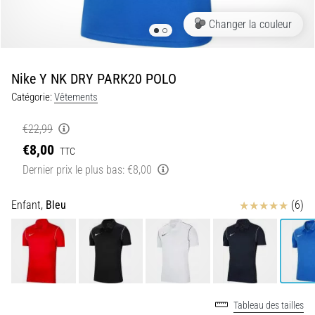
Comment
choisir
Changer la couleur
vos
bâtons
de
Nike Y NK DRY PARK20 POLO
trail
Catégorie:
Vêtements
et
quels
€22,99
avantages
€8,00
vont-
TTC
ils
Dernier prix le plus bas:
€8,00
vous
apporter
Avis
Enfant,
Bleu
(6)
?
Les
bâtons
de
trail
font
Tableau des tailles