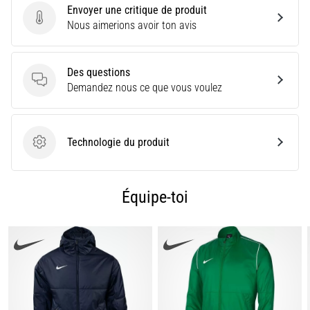
Envoyer une critique de produit
le
Envoyer une critique de produit
Nous aimerions avoir ton avis
jeu
en
vaut
Des questions
la
Des questions
Demandez nous ce que vous voulez
chandelle
!
Quels
sont
Technologie du produit
Technologie du produit
ses…
Équipe-toi
Afficher
tous
les
articles