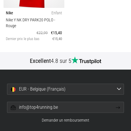
Nike
Enfant
Nike Y NK DRY PARK20 POLO
-
Rouge
€22,99
€15,40
Dernier prix le plus bas
€15,40
Excellent
4.8 sur 5
EUR - Belgique (Français)
info@top4running.be
Demander un remboursement