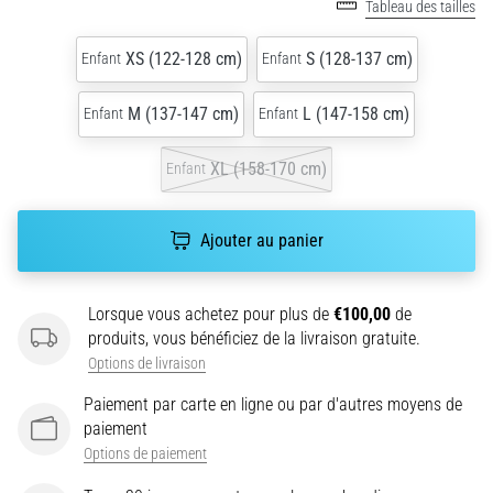
le
Tableau des tailles
shuttle
run
XS (122-128 cm)
S (128-137 cm)
Enfant
Enfant
(test
de
M (137-147 cm)
L (147-158 cm)
Enfant
Enfant
navette)
évalue
XL (158-170 cm)
Enfant
la
vitesse,
l'agilité
Ajouter au panier
et
les
changements
Lorsque vous achetez pour plus de
€100,00
de
de
produits, vous bénéficiez de la livraison gratuite.
direction.
Options de livraison
Comment
le…
Paiement par carte en ligne ou par d'autres moyens de
paiement
Options de paiement
6. 8. 2026
•