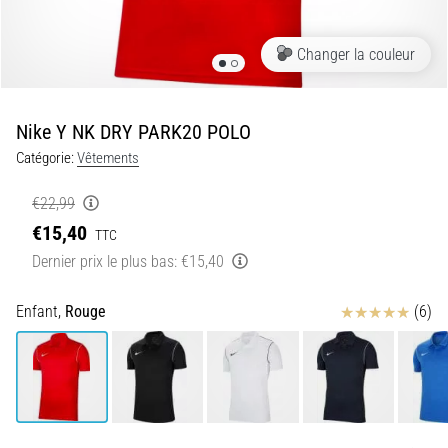
•
7 min. de lecture
Changer la couleur
Navette
et
Luc
Nike Y NK DRY PARK20 POLO
Léger
Catégorie:
Vêtements
:
qu’est-
€22,99
ce
€15,40
que
TTC
c’est
Dernier prix le plus bas:
€15,40
et
comment
Avis
Enfant,
Rouge
(6)
les
réaliser
?
En
pratique,