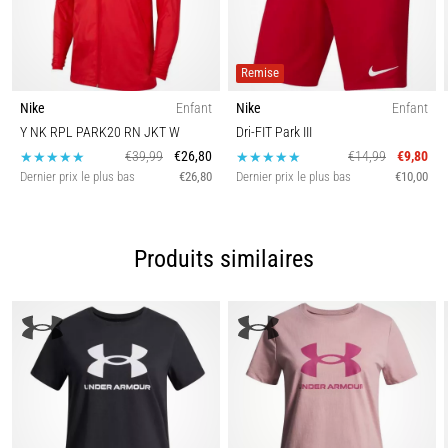
Remise
Nike
Enfant
Nike
Enfant
Y NK RPL PARK20 RN JKT W
Dri-FIT Park III
€39,99
€26,80
€14,99
€9,80
Dernier prix le plus bas
€26,80
Dernier prix le plus bas
€10,00
Produits similaires