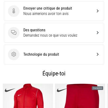
nom
Envoyer une critique de produit
de
Envoyer une critique de produit
Nous aimerions avoir ton avis
syndrome
de
la
Des questions
bandelette
Des questions
Demandez nous ce que vous voulez
ilio-
tibiale
(SBIT),
est
Technologie du produit
Technologie du produit
un…
Équipe-toi
Afficher
tous
les
Durabilité
articles