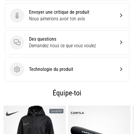
des
chaussures
Envoyer une critique de produit
offrant
Envoyer une critique de produit
Nous aimerions avoir ton avis
un…
Des questions
Afficher
Des questions
Demandez nous ce que vous voulez
tous
les
articles
Technologie du produit
Technologie du produit
Équipe-toi
Durabilité