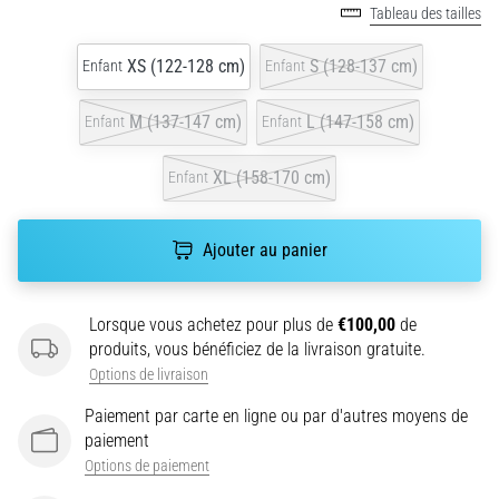
Tableau des tailles
le
nom
XS (122-128 cm)
S (128-137 cm)
Enfant
Enfant
de
syndrome
de
M (137-147 cm)
L (147-158 cm)
Enfant
Enfant
la
bandelette
XL (158-170 cm)
Enfant
ilio-
tibiale
(SBIT),
Ajouter au panier
est
un…
Lorsque vous achetez pour plus de
€100,00
de
produits, vous bénéficiez de la livraison gratuite.
6. 8. 2026
Options de livraison
•
10 min. de lecture
Paiement par carte en ligne ou par d'autres moyens de
Des
paiement
chaussures
Options de paiement
de