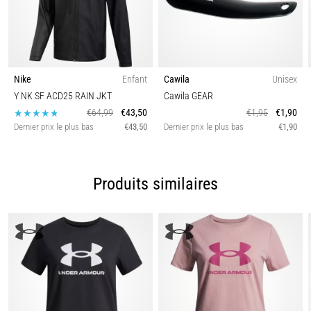
Nike
Enfant
Cawila
Unisex
Y NK SF ACD25 RAIN JKT
Cawila GEAR
€64,99
€43,50
€1,95
€1,90
Dernier prix le plus bas
€43,50
Dernier prix le plus bas
€1,90
Produits similaires