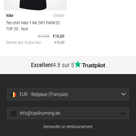
Nike
Enfant
Tee-shirt Nike Y NK DRY PARK20
TOP SS
- Noir
€14,99
€10,00
Dernier prix le plus bas
€10,00
Excellent
4.8 sur 5
EUR - Belgique (Français)
info@top4running.be
Demander un remboursement