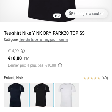
•
9 min. de lecture
Changer la couleur
Syndrome
de
l'essuie-
Tee-shirt Nike Y NK DRY PARK20 TOP SS
glace
Catégorie:
Tee-shirts de running pour homme
:
causes,
€14,99
traitement
€10,00
et
TTC
prévention
Dernier prix le plus bas:
€10,00
Le
Avis
Enfant,
Noir
(40)
syndrome
de
l'essuie-
glace,
également
connu
sous