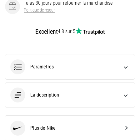
Tu as 30 jours pour retourner la marchandise
course
Politique de retour
avec
plus
d'amorti
Excellent
4.8 sur 5
Quels
sont
les
meilleurs
modèles
Paramètres
de
chaussures
de
running
La description
avec
le
meilleur
amorti
?
Plus de Nike
Nike
Découvrez