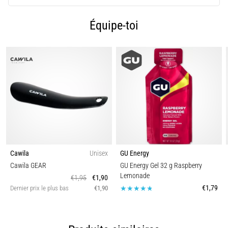
9 min. de lecture
Syndrome
Équipe-toi
de
l'essuie-
glace
:
causes,
traitement
et
prévention
Le
syndrome
Cawila
Unisex
GU Energy
de
Cawila GEAR
GU Energy Gel 32 g Raspberry
l'essuie-
Lemonade
€1,95
€1,90
glace,
€1,79
Dernier prix le plus bas
€1,90
également
connu
sous
le