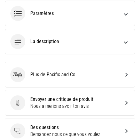
le
shuttle
Paramètres
run
(test
de
navette)
La description
évalue
la
vitesse,
l'agilité
et
Plus de Pacific and Co
les
Pacific and Co
changements
de
direction.
Envoyer une critique de produit
Comment
Envoyer une critique de produit
Nous aimerions avoir ton avis
le…
Des questions
6. 8. 2026
Des questions
Demandez nous ce que vous voulez
•