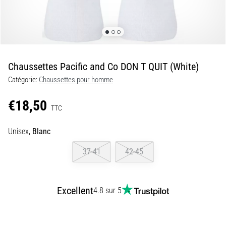
•
7 min. de lecture
Navette
et
Luc
Chaussettes Pacific and Co DON T QUIT (White)
Léger
Catégorie:
Chaussettes pour homme
:
qu’est-
€18,50
ce
TTC
que
c’est
Unisex,
Blanc
et
37-41
42-45
comment
les
réaliser
Excellent
?
4.8 sur 5
En
pratique,