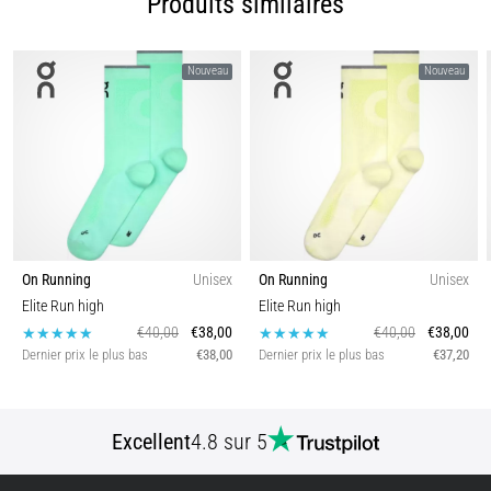
Produits similaires
nom
de
syndrome
Nouveau
Nouveau
de
la
bandelette
ilio-
tibiale
(SBIT),
est
un…
On Running
Unisex
On Running
Unisex
Elite Run high
Elite Run high
Afficher
€40,00
€38,00
€40,00
€38,00
Dernier prix le plus bas
€38,00
Dernier prix le plus bas
€37,20
tous
les
articles
Excellent
4.8 sur 5