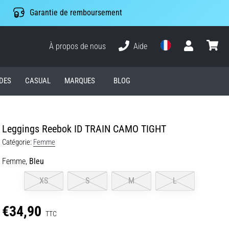
Garantie de remboursement
À propos de nous
Aide
Utilisateur
Panier
DES
CASUAL
MARQUES
BLOG
Leggings Reebok ID TRAIN CAMO TIGHT
Catégorie:
Femme
Femme,
Bleu
XS
S
M
L
€34,90
TTC