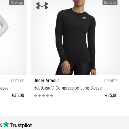
Nouveau
Nouveau
Femme
Under Armour
Femme
I
leeve
HeatGear® Compression Long Sleeve
S
€35,00
€35,00
XS S M L XL
s