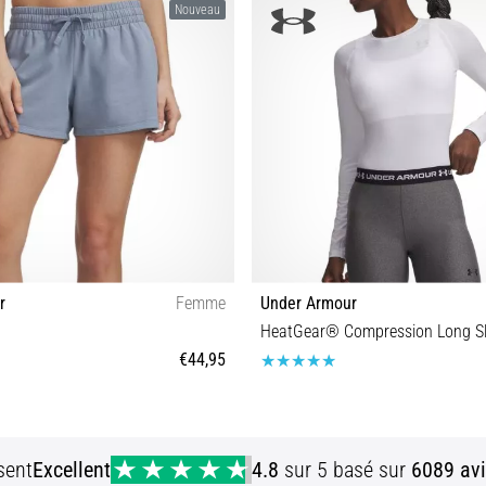
Nouveau
r
Femme
Under Armour
HeatGear® Compression Long S
€44,95
XS S M L
S M L XL
sent
Excellent
4.8
sur 5 basé sur
6089 avi