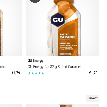
GU Energy
G
chiato
GU Energy Gel 32 g Salted Caramel
G
€1,79
€1,79
Taille universelle
Suivant