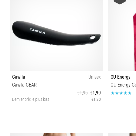
Cawila
Unisex
GU Energy
Cawila GEAR
GU Energy Ge
€1,95
€1,90
Dernier prix le plus bas
€1,90
Taille universelle