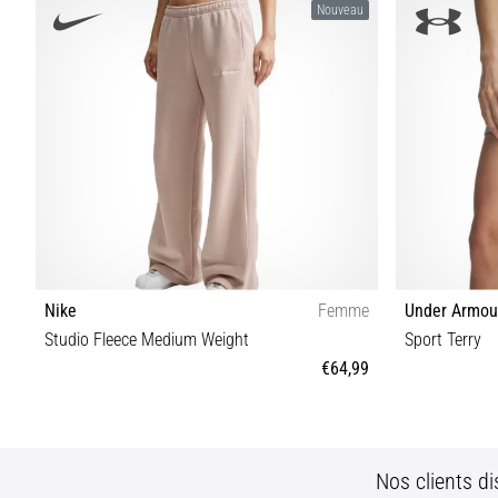
Nouveau
Nike
Femme
Under Armou
Studio Fleece Medium Weight
Sport Terry
€64,99
XS S M L XL
Nos clients di