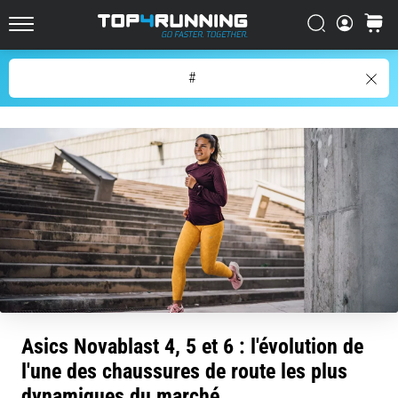
mal
de
Chercher
Panier
Top4Running.be
genou
touchera
Chercher
#
chaque
coureur
au
moins
une
fois
dans
sa
vie,
qu'il
soit
amateur
ou
professionnel.
Asics Novablast 4, 5 et 6 : l'évolution de
Quelles…
l'une des chaussures de route les plus
dynamiques du marché