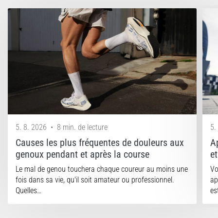
5. 8. 2026
•
8 min. de lecture
5.
Causes les plus fréquentes de douleurs aux
A
genoux pendant et après la course
e
Le mal de genou touchera chaque coureur au moins une
Vo
fois dans sa vie, qu'il soit amateur ou professionnel.
ap
Quelles…
es