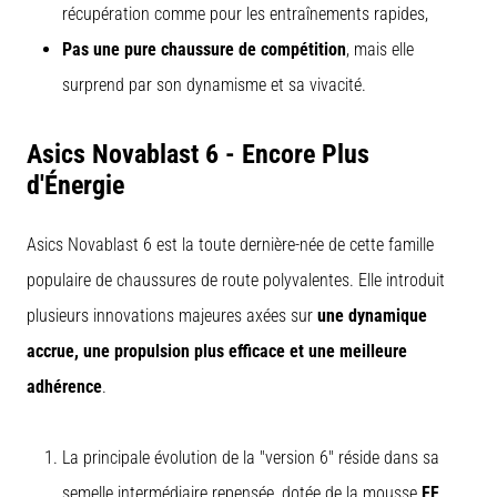
récupération comme pour les entraînements rapides,
d'endurance.
Est-
Pas une pure chaussure de compétition
, mais elle
ce
surprend par son dynamisme et sa vivacité.
vraiment
vrai
?
Asics Novablast 6 - Encore Plus
Découvrez
d'Énergie
en…
Asics Novablast 6 est la toute dernière-née de cette famille
Afficher
populaire de chaussures de route polyvalentes. Elle introduit
tous
plusieurs innovations majeures axées sur
une dynamique
les
articles
accrue, une propulsion plus efficace et une meilleure
adhérence
.
La principale évolution de la "version 6" réside dans sa
semelle intermédiaire repensée, dotée de la mousse
FF