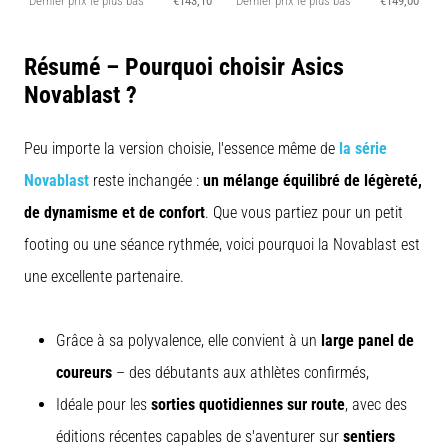
Dernier prix le plus bas
€143,10
Dernier prix le plus bas
€149,00
D
Résumé – Pourquoi choisir Asics
Novablast ?
Peu importe la version choisie, l'essence même de
la série
Novablast
reste inchangée :
un mélange équilibré de légèreté,
de dynamisme et de confort
. Que vous partiez pour un petit
footing ou une séance rythmée, voici pourquoi la Novablast est
une excellente partenaire.
Grâce à sa polyvalence, elle convient à un
large panel de
coureurs
– des débutants aux athlètes confirmés,
Idéale pour les
sorties quotidiennes sur route
, avec des
éditions récentes capables de s'aventurer sur
sentiers