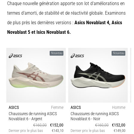
Chaque nouvelle génération apporte son lot d'améliorations en
après
votre
termes d'amorti, de stabilité et de réactivité globale. Examinons
entraînement
de plus près les dernières versions :
Asics Novablast 4, Asics
?
L'aponévrosite
Novablast 5 et lsics Novablast 6.
plantaire
en
est
Nouveau
Nouveau
l'une…
5. 8. 2026
•
10 min. de lecture
Surcharge
glucidique
ASICS
Femme
ASICS
Homme
:
Chaussures de running ASICS
Chaussures de running ASICS
quel
Novablast 6
- Argent
Novablast 6
- Noir
€160,00
€152,00
€160,00
€152,00
est
Dernier prix le plus bas
€143,10
Dernier prix le plus bas
€149,00
D
son