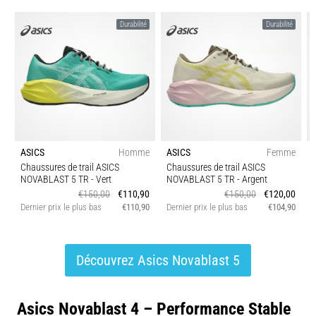
Durabilité
Durabilité
ASICS
Homme
ASICS
Femme
Chaussures de trail ASICS
Chaussures de trail ASICS
NOVABLAST 5 TR
- Vert
NOVABLAST 5 TR
- Argent
€150,00
€110,90
€150,00
€120,00
Dernier prix le plus bas
€110,90
Dernier prix le plus bas
€104,90
D
Découvrez Asics Novablast 5
Asics Novablast 4 – Performance Stable