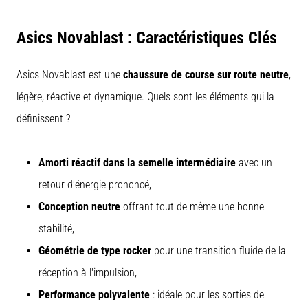
impact
sur
Asics Novablast : Caractéristiques Clés
la
performance
Asics Novablast est une
chaussure de course sur route neutre
,
en
légère, réactive et dynamique. Quels sont les éléments qui la
course
à
définissent ?
pied
?
Amorti réactif dans la semelle intermédiaire
avec un
On
dit
retour d'énergie prononcé,
que
Conception neutre
offrant tout de même une bonne
la
stabilité,
surcompensation
en
Géométrie de type rocker
pour une transition fluide de la
glucides
réception à l'impulsion,
améliore
les
Performance polyvalente
: idéale pour les sorties de
performances