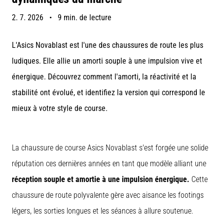
5. 8. 2026
2. 7. 2026
•
9 min. de lecture
•
7 min. de lecture
Aponévrosite
L'Asics Novablast est l'une des chaussures de route les plus
plantaire
ludiques. Elle allie un amorti souple à une impulsion vive et
:
énergique. Découvrez comment l'amorti, la réactivité et la
symptômes,
causes
stabilité ont évolué, et identifiez la version qui correspond le
et
mieux à votre style de course.
traitements
Vous
souffrez
La chaussure de course Asics Novablast s'est forgée une solide
d'une
réputation ces dernières années en tant que modèle alliant une
douleur
vive
réception souple et amortie à une impulsion énergique.
Cette
au
chaussure de route polyvalente gère avec aisance les footings
talon
pendant
légers, les sorties longues et les séances à allure soutenue.
ou