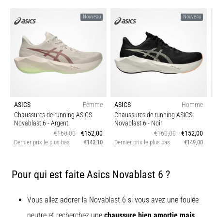
Nouveau
Nouveau
ASICS
Femme
ASICS
Homme
Chaussures de running ASICS
Chaussures de running ASICS
Novablast 6
- Argent
Novablast 6
- Noir
€160,00
€152,00
€160,00
€152,00
Dernier prix le plus bas
€143,10
Dernier prix le plus bas
€149,00
D
Pour qui est faite Asics Novablast 6 ?
Vous allez adorer la Novablast 6 si vous avez une foulée
neutre et recherchez une
chaussure bien amortie mais