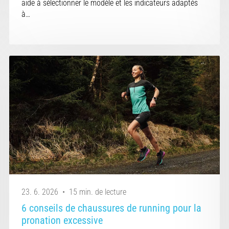
aide à sélectionner le modèle et les indicateurs adaptés
à…
23. 6. 2026
•
15 min. de lecture
6 conseils de chaussures de running pour la
pronation excessive