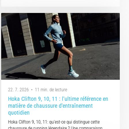
22. 7. 2026
•
11 min. de lecture
Hoka Clifton 9, 10, 11 : l'ultime référence en
matière de chaussure d'entraînement
quotidien
Hoka Clifton 9, 10, 11: qu’est-ce qui distingue cette
chaussure de running légendaire ? Une comparaison