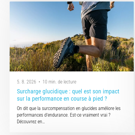
5. 8. 2026
•
10 min. de lecture
Surcharge glucidique : quel est son impact
sur la performance en course à pied ?
On dit que la surcompensation en glucides améliore les
performances d'endurance. Est-ce vraiment vrai ?
Découvrez en…