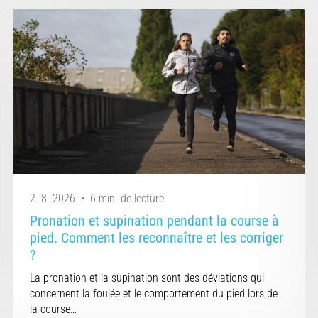
2. 8. 2026
•
6 min. de lecture
Pronation et supination pendant la course à
pied. Comment les reconnaître et les corriger
?
La pronation et la supination sont des déviations qui
concernent la foulée et le comportement du pied lors de
la course…