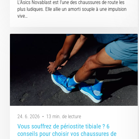
L'Asics Novablast est l'une des chaussures de route les
plus ludiques. Elle allie un amorti souple à une impulsion
vive…
24. 6. 2026
•
13 min. de lecture
Vous souffrez de périostite tibiale ? 6
conseils pour choisir vos chaussures de