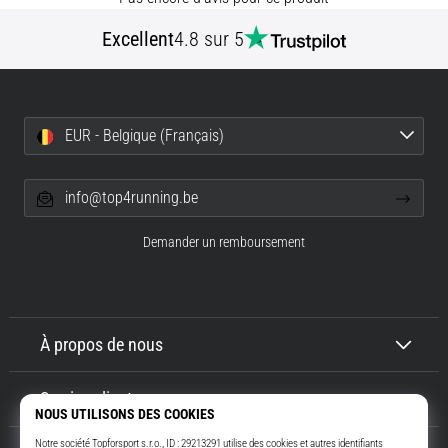
•
7 min. de lecture
Excellent
4.8 sur 5
Navette
et
Luc
EUR - Belgique (Français)
Léger
:
qu’est-
info@top4running.be
ce
que
Demander un remboursement
c’est
et
comment
les
À propos de nous
réaliser
?
Service client
En
pratique,