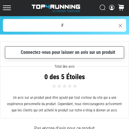
résume
en
Chercher
Panier
Top4Running.be
une
phrase
Chercher
#
:
c'est
difficile,
mais
Connectez-vous pour laisser un avis sur un produit
le
jeu
en
vaut
0 des 5 Étoiles
la
chandelle
!
Quels
Un avis sur un produit peut être ajouté par tout visiteur du site qui a une
sont
expérience personnelle du produit. Cependant, nous n'encourageons activement
ses…
que les clients qui ont acheté le produit sur notre e-shop à donner un avis.
7. 8. 2026
Pas encore d'avis pour ce produit