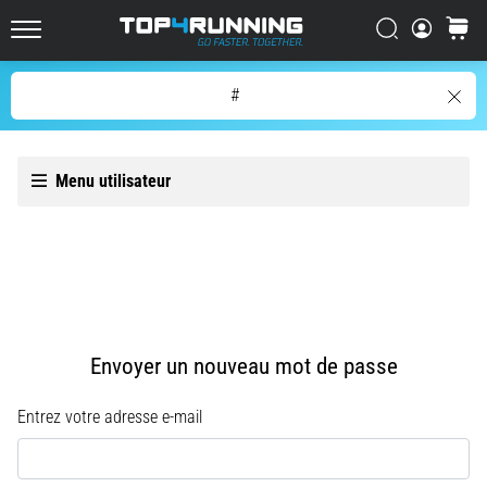
résume
en
Chercher
Panier
Top4Running.be
une
phrase
Chercher
#
:
c'est
difficile,
mais
Menu utilisateur
le
jeu
en
vaut
la
chandelle
!
Envoyer un nouveau mot de passe
Quels
sont
ses…
Entrez votre adresse e-mail
7. 8. 2026