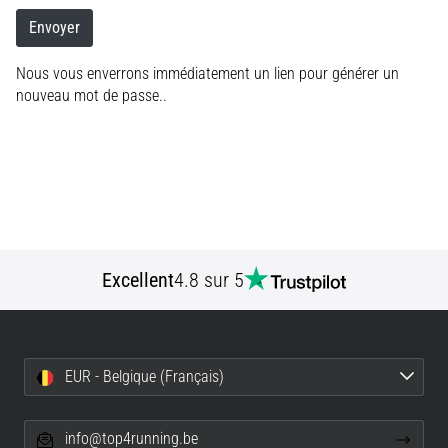
•
7 min. de lecture
Navette
Nous vous enverrons immédiatement un lien pour générer un
et
nouveau mot de passe..
Luc
Léger
:
qu’est-
ce
que
c’est
Excellent
4.8 sur 5
et
comment
les
réaliser
EUR - Belgique (Français)
?
En
pratique,
info@top4running.be