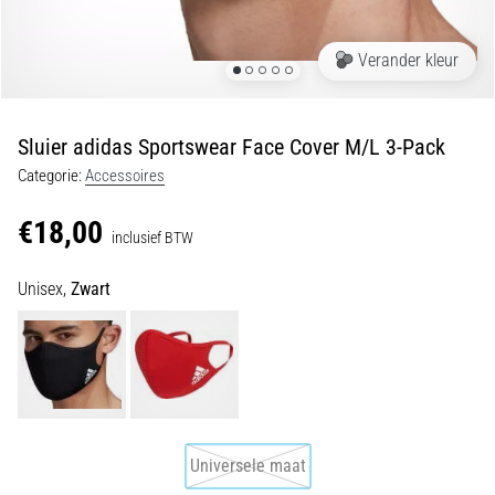
en
piepjestest:
Verander kleur
Wat
zijn
ze
Sluier adidas Sportswear Face Cover M/L 3-Pack
en
Categorie:
Accessoires
hoe
voer
€18,00
je
inclusief BTW
ze
uit?
Unisex,
Zwart
In
de
praktijk
test
de
shuttle
Universele maat
run
snelheid,