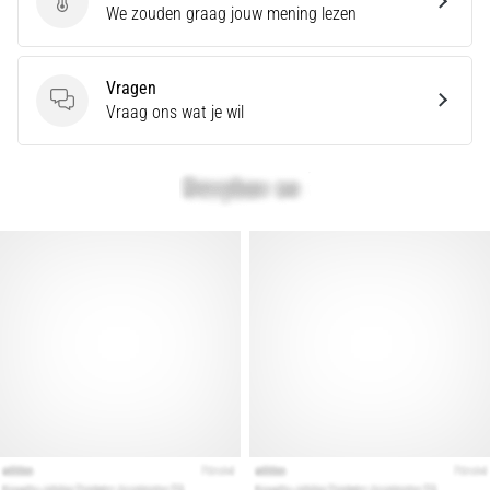
Geef een review
We zouden graag jouw mening lezen
Hardlopersknie,
ook
wel
Vragen
bekend
Vragen
Vraag ons wat je wil
als
het
iliotibiale
bandsyndroom
(ITBS),
is
een
zeer
veelvoorkomend
gezondheidsprobleem…
Toon
alle
artikelen