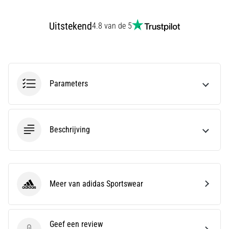
wendbaarheid
en
Uitstekend
4.8 van de 5
richtingsveranderingen.
Hoe
voer
je
deze
Parameters
correct
uit,
waar…
Beschrijving
6. 8. 2026
•
7 min. lezen
Hardlopersknie:
Meer van adidas Sportswear
adidas Sportswear
Oorzaken,
Behandeling
en
Geef een review
Preventie