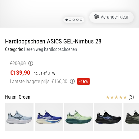
en
piepjestest:
Verander kleur
Wat
zijn
ze
Hardloopschoen ASICS GEL-Nimbus 28
en
Categorie:
Heren weg hardloopschoenen
hoe
voer
€200,00
je
€139,90
ze
inclusief BTW
uit?
Laatste laagste prijs:
€166,30
-16%
In
Beoordelingen
Heren,
Groen
(3)
de
praktijk
test
de
shuttle
run
snelheid,