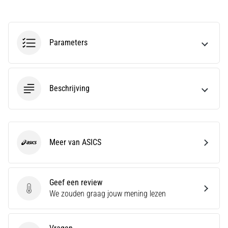
Hardlopersknie,
ook
wel
Parameters
bekend
als
het
iliotibiale
Beschrijving
bandsyndroom
(ITBS),
is
een
zeer
Meer van ASICS
ASICS
veelvoorkomend
gezondheidsprobleem…
Geef een review
Geef een review
We zouden graag jouw mening lezen
Toon
alle
artikelen