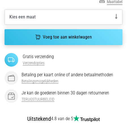
Maattabel
wendbaarheid
en
Kies een maat
richtingsveranderingen.
Hoe
voer
je
Voeg toe aan winkelwagen
deze
correct
uit,
Gratis verzending
waar…
Verzendopties
Betaling per kaart online of andere betaalmethoden
6. 8. 2026
Betalingsmogelijkheden
•
7 min. lezen
Je kan de goederen binnen 30 dagen retourneren
Hardlopersknie:
TERUGSTUURBELEID
Oorzaken,
Behandeling
Uitstekend
4.8 van de 5
en
Preventie