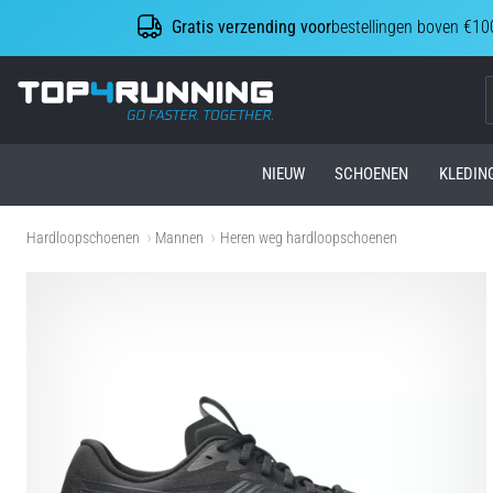
Gratis verzending voor
bestellingen boven €10
Top4Running.be
NIEUW
SCHOENEN
KLEDIN
Hardloopschoenen
Mannen
Heren weg hardloopschoenen