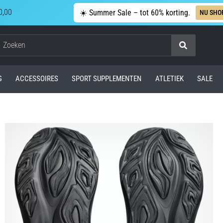
0,00
☀️ Summer Sale – tot 60% korting.
NU SHO
Zoeken
G
ACCESSOIRES
SPORT SUPPLEMENTEN
ATLETIEK
SALE