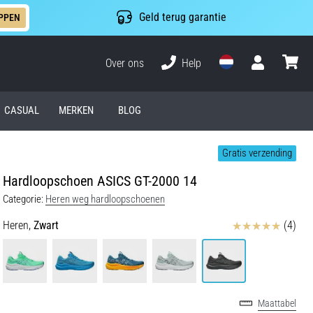
Geld terug garantie
PPEN
Over ons
Help
Gebruiker
winkel
CASUAL
MERKEN
BLOG
Gratis verzending
Hardloopschoen ASICS GT-2000 14
Categorie:
Heren weg hardloopschoenen
Beoordelingen
Heren,
Zwart
(4)
Maattabel