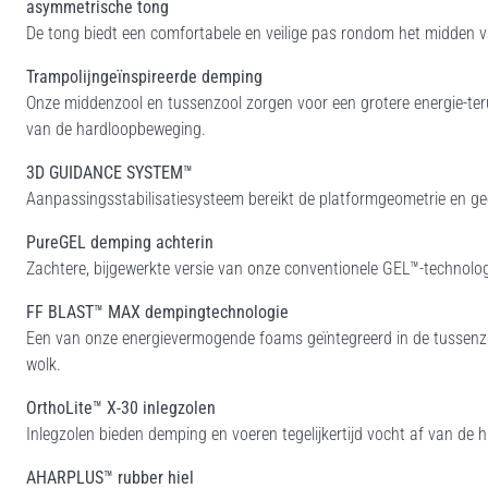
asymmetrische tong
De tong biedt een comfortabele en veilige pas rondom het midden van
Trampolijngeïnspireerde demping
Onze middenzool en tussenzool zorgen voor een grotere energie-teru
van de hardloopbeweging.
3D GUIDANCE SYSTEM™
Aanpassingsstabilisatiesysteem bereikt de platformgeometrie en ge
PureGEL demping achterin
Zachtere, bijgewerkte versie van onze conventionele GEL™-technolog
FF BLAST™ MAX dempingtechnologie
Een van onze energievermogende foams geïntegreerd in de tussenzoo
wolk.
OrthoLite™ X-30 inlegzolen
Inlegzolen bieden demping en voeren tegelijkertijd vocht af van de hu
AHARPLUS™ rubber hiel