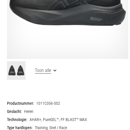
Toon alle
Productnummer:
1011C056-002
Geslacht:
Heren
Technologie:
AHAR+, PureGEL™, FF BLAST™ MAX
Type hardlopen:
Training, Snel / Race