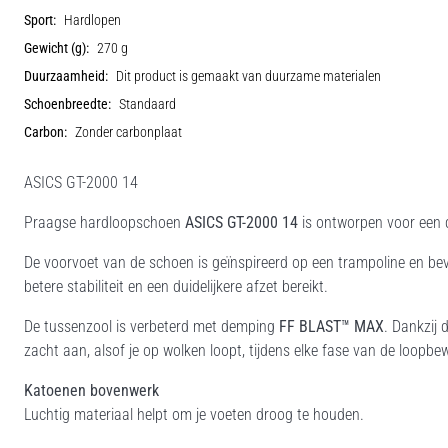
Sport:
Hardlopen
Gewicht (g):
270 g
Duurzaamheid:
Dit product is gemaakt van duurzame materialen
Schoenbreedte:
Standaard
Carbon:
Zonder carbonplaat
ASICS GT-2000 14
Praagse hardloopschoen
ASICS GT-2000 14
is ontworpen voor een 
De voorvoet van de schoen is geïnspireerd op een trampoline en bev
betere stabiliteit en een duidelijkere afzet bereikt.
De tussenzool is verbeterd met demping
FF BLAST™ MAX
. Dankzij 
zacht aan, alsof je op wolken loopt, tijdens elke fase van de loopb
Katoenen bovenwerk
Luchtig materiaal helpt om je voeten droog te houden.