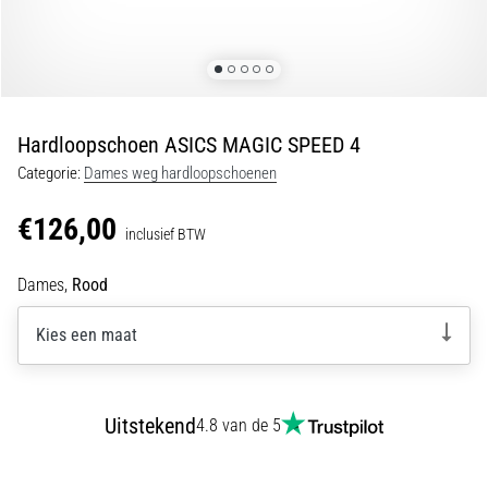
en
piepjestest:
Wat
zijn
ze
Hardloopschoen ASICS MAGIC SPEED 4
en
Categorie:
Dames weg hardloopschoenen
hoe
voer
€126,00
je
inclusief BTW
ze
uit?
Dames,
Rood
In
Kies een maat
de
praktijk
test
de
Uitstekend
4.8 van de 5
shuttle
run
snelheid,