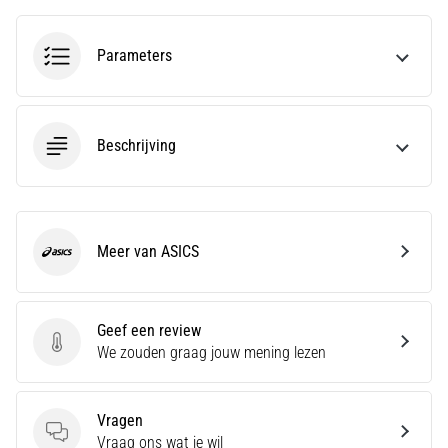
wendbaarheid
en
Parameters
richtingsveranderingen.
Hoe
voer
je
Beschrijving
deze
correct
uit,
waar…
Meer van ASICS
ASICS
6. 8. 2026
•
7 min. lezen
Geef een review
Hardlopersknie:
Geef een review
We zouden graag jouw mening lezen
Oorzaken,
Behandeling
Vragen
en
Vragen
Vraag ons wat je wil
Preventie