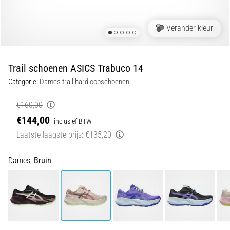
•
5 min. lezen
Verander kleur
Plantar
Fasciitis:
Symptomen,
Trail schoenen ASICS Trabuco 14
Oorzaken
en
Categorie:
Dames trail hardloopschoenen
Behandeling
€160,00
Ervaar
€144,00
inclusief BTW
je
een
Laatste laagste prijs:
€135,20
scherpe
hielpijn
Dames,
Bruin
tijdens
of
na
het
hardlopen?
Een