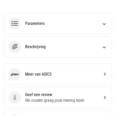
zegt
dat
koolhydraatsupercompensatie
de
uithoudingsprestaties
Parameters
verbetert.
Is
dat
echt
Beschrijving
zo?
Ontdek
wat…
Meer van ASICS
ASICS
Toon
alle
artikelen
Geef een review
Geef een review
We zouden graag jouw mening lezen