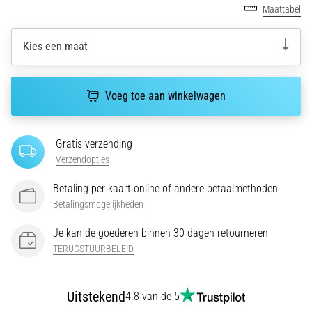
van
Maattabel
de
meest
Kies een maat
voorkomende
oorzaken
is
Voeg toe aan winkelwagen
fasciitis…
5. 8. 2026
Gratis verzending
•
Verzendopties
7 min. lezen
Betaling per kaart online of andere betaalmethoden
Koolhydraatsupercompensatie:
Betalingsmogelijkheden
Hoe
Beïnvloedt
Je kan de goederen binnen 30 dagen retourneren
Het
TERUGSTUURBELEID
Je
Hardloopprestaties?
Uitstekend
4.8 van de 5
Men