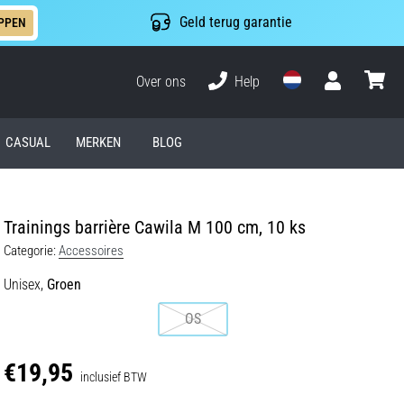
Geld terug garantie
PPEN
Over ons
Help
Gebruiker
winkel
CASUAL
MERKEN
BLOG
Trainings barrière Cawila M 100 cm, 10 ks
Categorie:
Accessoires
Unisex,
Groen
OS
€19,95
inclusief BTW