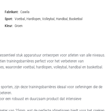
Fabrikant:
Cawila
Sport:
Voetbal, Hardlopen, Volleybal, Handbal, Basketbal
Kleur:
Groen
essentieel stuk apparatuur ontworpen voor atleten van alle niveaus.
en trainingsbarrières perfect voor het verbeteren van
nes, waaronder voetbal, hardlopen, volleybal, handbal en basketbal.
porten, zijn deze trainingsbarrières ideaal voor oefeningen die de
beteren.
or een robuust en duurzaam product dat intensieve
ameter van 25mm, wat de perfecte afmetingen biedt voor het creëren