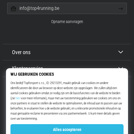
info@top4running.be
Opname aanvragen
Over ons
Klantenservice
Top4Running.be
Meer dan 16 jaar motiveren wij jou om te gaan lopen. Sneller. Met ons.
Elke dag.
Instagram
YouTube