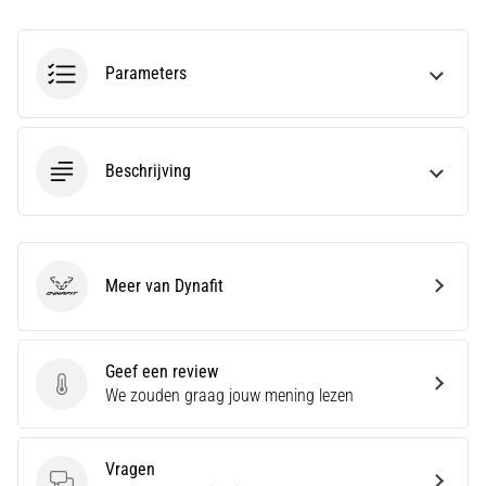
bent
of
een
Parameters
pro.
Wat
zijn
de
Beschrijving
meest…
5. 8. 2026
•
5 min. lezen
Meer van Dynafit
Dynafit
Plantar
Fasciitis:
Symptomen,
Geef een review
Geef een review
Oorzaken
We zouden graag jouw mening lezen
en
Behandeling
Vragen
Ervaar