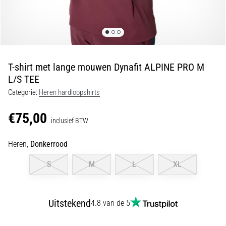
tijdens
en
na
het
hardlopen
T-shirt met lange mouwen Dynafit ALPINE PRO M
Knieklachten
L/S TEE
treffen
Categorie:
Heren hardloopshirts
elke
hardloper
€75,00
wel
inclusief BTW
eens
in
Heren,
Donkerrood
zijn
leven,
S
M
L
XL
of
je
nu
Uitstekend
4.8 van de 5
een
amateur