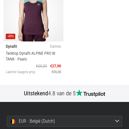
-49%
Dynafit
Dames
Tanktop Dynafit ALPINE PRO W
TANK
- Paars
€55,00
€27,90
Laatste laagste prijs
€55,00
Uitstekend
4.8 van de 5
EUR - België (Dutch)