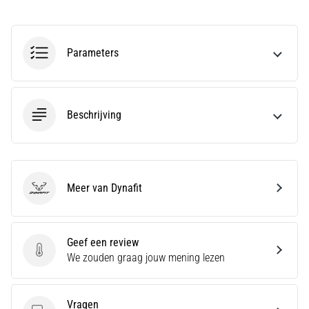
Hardlopersknie,
ook
wel
Parameters
bekend
als
het
iliotibiale
Beschrijving
bandsyndroom
(ITBS),
is
een
Meer van Dynafit
zeer
Dynafit
veelvoorkomend
gezondheidsprobleem…
Geef een review
Geef een review
We zouden graag jouw mening lezen
Toon
alle
artikelen
Vragen