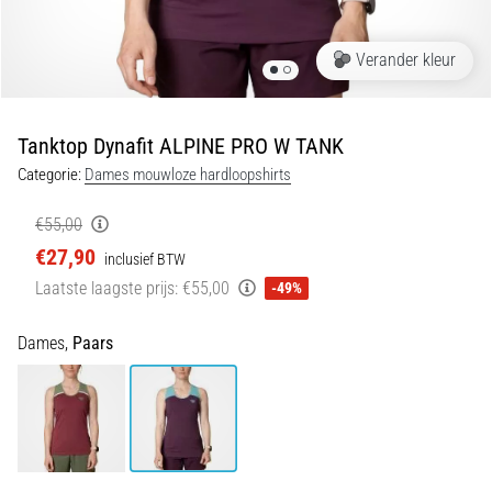
en
piepjestest:
Verander kleur
Wat
zijn
ze
Tanktop Dynafit ALPINE PRO W TANK
en
Categorie:
Dames mouwloze hardloopshirts
hoe
voer
€55,00
je
€27,90
ze
inclusief BTW
uit?
Laatste laagste prijs:
€55,00
-49%
In
Dames,
Paars
de
praktijk
test
de
shuttle
run
snelheid,