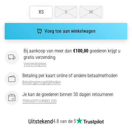
wendbaarheid
XS
S
M
en
richtingsveranderingen.
Hoe
Voeg toe aan winkelwagen
voer
je
deze
Bij aankoop van meer dan
€100,00
goederen krijgt u
correct
gratis verzending
uit,
waar…
Verzendopties
Betaling per kaart online of andere betaalmethoden
6. 8. 2026
Betalingsmogelijkheden
•
Je kan de goederen binnen 30 dagen retourneren
7 min. lezen
TERUGSTUURBELEID
Hardlopersknie:
Oorzaken,
Behandeling
Uitstekend
4.8 van de 5
en
Preventie