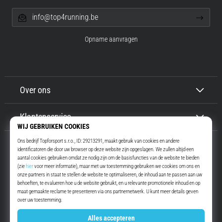
info@top4running.be
Opname aanvragen
Over ons
Klantenservice
Top4Running.be
Meer dan 16 jaar motiveren wij jou om te gaan lopen. Sneller. Met ons.
Elke dag.
Instagram
YouTube