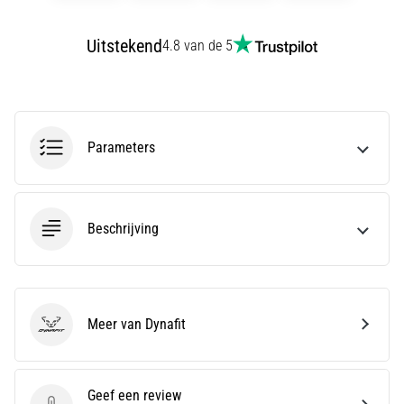
wendbaarheid
en
Uitstekend
4.8 van de 5
richtingsveranderingen.
Hoe
voer
je
deze
Parameters
correct
uit,
waar…
Beschrijving
6. 8. 2026
•
7 min. lezen
Hardlopersknie:
Meer van Dynafit
Dynafit
Oorzaken,
Behandeling
en
Geef een review
Preventie