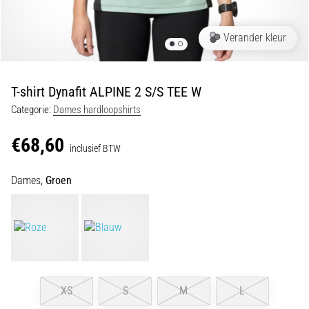
en
piepjestest:
Verander kleur
Wat
zijn
ze
T-shirt Dynafit ALPINE 2 S/S TEE W
en
Categorie:
Dames hardloopshirts
hoe
voer
€68,60
je
inclusief BTW
ze
uit?
Dames,
Groen
In
de
praktijk
test
de
shuttle
XS
S
M
L
run
snelheid,