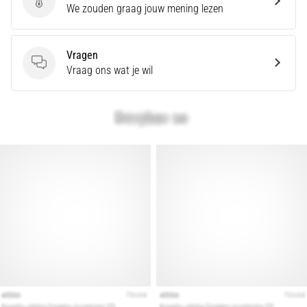
Geef een review
We zouden graag jouw mening lezen
Hardlopersknie,
ook
wel
Vragen
bekend
Vragen
Vraag ons wat je wil
als
het
iliotibiale
bandsyndroom
(ITBS),
is
een
zeer
veelvoorkomend
gezondheidsprobleem…
Toon
alle
artikelen